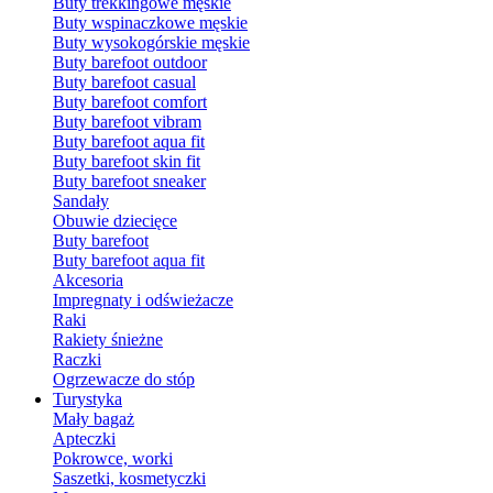
Buty trekkingowe męskie
Buty wspinaczkowe męskie
Buty wysokogórskie męskie
Buty barefoot outdoor
Buty barefoot casual
Buty barefoot comfort
Buty barefoot vibram
Buty barefoot aqua fit
Buty barefoot skin fit
Buty barefoot sneaker
Sandały
Obuwie dziecięce
Buty barefoot
Buty barefoot aqua fit
Akcesoria
Impregnaty i odświeżacze
Raki
Rakiety śnieżne
Raczki
Ogrzewacze do stóp
Turystyka
Mały bagaż
Apteczki
Pokrowce, worki
Saszetki, kosmetyczki