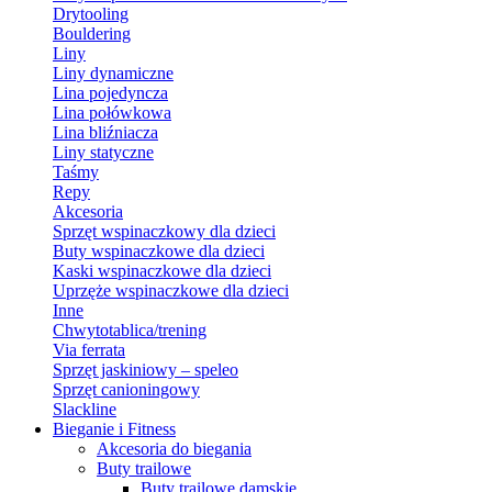
Drytooling
Bouldering
Liny
Liny dynamiczne
Lina pojedyncza
Lina połówkowa
Lina bliźniacza
Liny statyczne
Taśmy
Repy
Akcesoria
Sprzęt wspinaczkowy dla dzieci
Buty wspinaczkowe dla dzieci
Kaski wspinaczkowe dla dzieci
Uprzęże wspinaczkowe dla dzieci
Inne
Chwytotablica/trening
Via ferrata
Sprzęt jaskiniowy – speleo
Sprzęt canioningowy
Slackline
Bieganie i Fitness
Akcesoria do biegania
Buty trailowe
Buty trailowe damskie