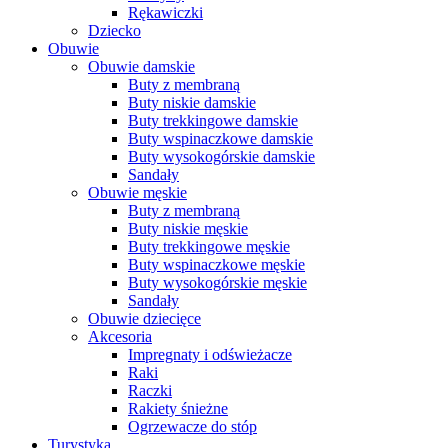
Rękawiczki
Dziecko
Obuwie
Obuwie damskie
Buty z membraną
Buty niskie damskie
Buty trekkingowe damskie
Buty wspinaczkowe damskie
Buty wysokogórskie damskie
Sandały
Obuwie męskie
Buty z membraną
Buty niskie męskie
Buty trekkingowe męskie
Buty wspinaczkowe męskie
Buty wysokogórskie męskie
Sandały
Obuwie dziecięce
Akcesoria
Impregnaty i odświeżacze
Raki
Raczki
Rakiety śnieżne
Ogrzewacze do stóp
Turystyka