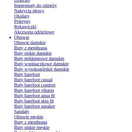
Dziecko
Impregnaty do odzieży
Nakrycia głowy
Okulary
Peleryny
Rękawiczki
Akcesoria odzieżowe
Obuwie
Obuwie damskie
Buty z membraną
Buty niskie damskie
Buty trekkingowe damskie
Buty wspinaczkowe damskie
Buty wysokogórskie damskie
Buty barefoot
Buty barefoot casual
Buty barefoot comfort
Buty barefoot vibarm
Buty barefoot aqua fit
Buty barefoot skin fit
Buty barefoot sneaker
Sandały
Obuwie męskie
Buty z membraną
Buty niskie męskie