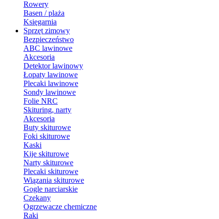
Rowery
Basen / plaża
Księgarnia
Sprzęt zimowy
Bezpieczeństwo
ABC lawinowe
Akcesoria
Detektor lawinowy
Łopaty lawinowe
Plecaki lawinowe
Sondy lawinowe
Folie NRC
Skituring, narty
Akcesoria
Buty skiturowe
Foki skiturowe
Kaski
Kije skiturowe
Narty skiturowe
Plecaki skiturowe
Wiązania skiturowe
Gogle narciarskie
Czekany
Ogrzewacze chemiczne
Raki