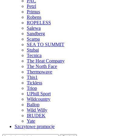
PAC
Petzl
Primus
Robens
ROPELESS
Salewa
Sandberg
Scarpa
SEA TO SUMMIT
Stubai
Tecnica
The Heat Company
The North Face
Thermowave
This1
Tickless
Triop
UPhill Sport
Wildcountry
Ballop
Wild Willy
IRUDEK
Yate
Szczytowe promocje