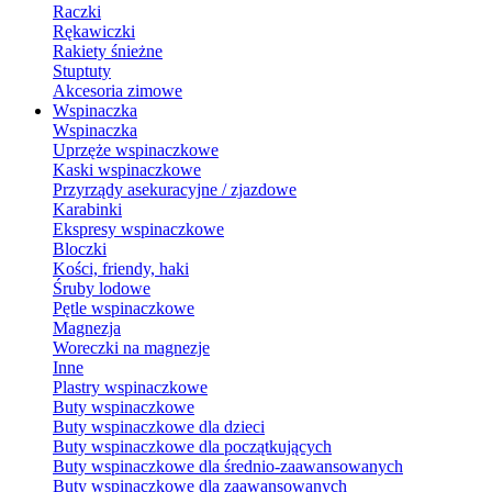
Raczki
Rękawiczki
Rakiety śnieżne
Stuptuty
Akcesoria zimowe
Wspinaczka
Wspinaczka
Uprzęże wspinaczkowe
Kaski wspinaczkowe
Przyrządy asekuracyjne / zjazdowe
Karabinki
Ekspresy wspinaczkowe
Bloczki
Kości, friendy, haki
Śruby lodowe
Pętle wspinaczkowe
Magnezja
Woreczki na magnezje
Inne
Plastry wspinaczkowe
Buty wspinaczkowe
Buty wspinaczkowe dla dzieci
Buty wspinaczkowe dla początkujących
Buty wspinaczkowe dla średnio-zaawansowanych
Buty wspinaczkowe dla zaawansowanych