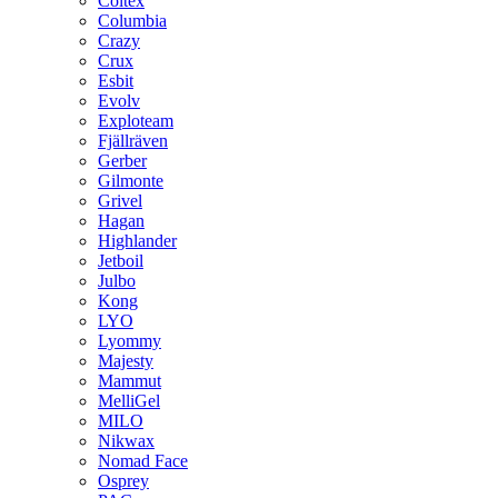
Coltex
Columbia
Crazy
Crux
Esbit
Evolv
Exploteam
Fjällräven
Gerber
Gilmonte
Grivel
Hagan
Highlander
Jetboil
Julbo
Kong
LYO
Lyommy
Majesty
Mammut
MelliGel
MILO
Nikwax
Nomad Face
Osprey