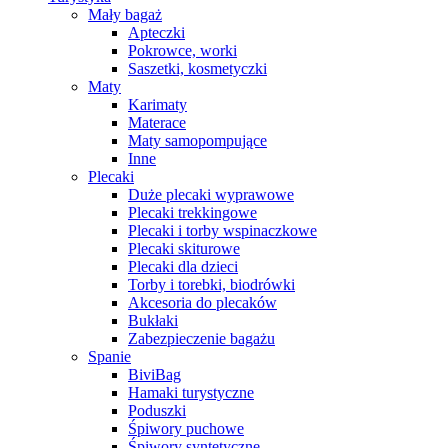
Mały bagaż
Apteczki
Pokrowce, worki
Saszetki, kosmetyczki
Maty
Karimaty
Materace
Maty samopompujące
Inne
Plecaki
Duże plecaki wyprawowe
Plecaki trekkingowe
Plecaki i torby wspinaczkowe
Plecaki skiturowe
Plecaki dla dzieci
Torby i torebki, biodrówki
Akcesoria do plecaków
Bukłaki
Zabezpieczenie bagażu
Spanie
BiviBag
Hamaki turystyczne
Poduszki
Śpiwory puchowe
Śpiwory syntetyczne