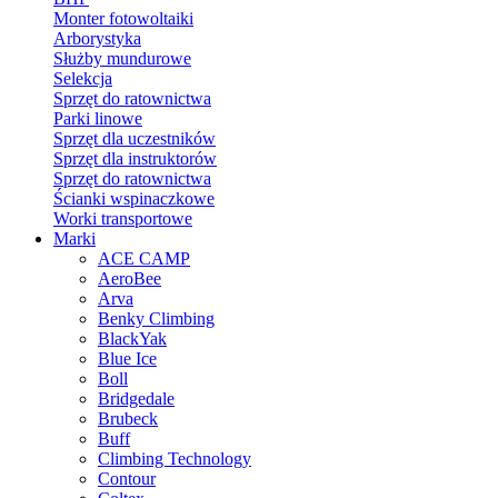
Monter fotowoltaiki
Arborystyka
Służby mundurowe
Selekcja
Sprzęt do ratownictwa
Parki linowe
Sprzęt dla uczestników
Sprzęt dla instruktorów
Sprzęt do ratownictwa
Ścianki wspinaczkowe
Worki transportowe
Marki
ACE CAMP
AeroBee
Arva
Benky Climbing
BlackYak
Blue Ice
Boll
Bridgedale
Brubeck
Buff
Climbing Technology
Contour