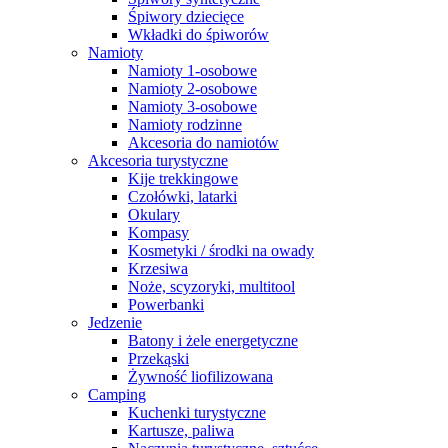
Śpiwory dziecięce
Wkładki do śpiworów
Namioty
Namioty 1-osobowe
Namioty 2-osobowe
Namioty 3-osobowe
Namioty rodzinne
Akcesoria do namiotów
Akcesoria turystyczne
Kije trekkingowe
Czołówki, latarki
Okulary
Kompasy
Kosmetyki / środki na owady
Krzesiwa
Noże, scyzoryki, multitool
Powerbanki
Jedzenie
Batony i żele energetyczne
Przekąski
Żywność liofilizowana
Camping
Kuchenki turystyczne
Kartusze, paliwa