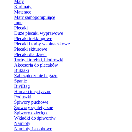
Maty
Karimaty
Materace
Maty samopompujące
Inne
Plecaki
Duże plecaki wyprawowe
Plecaki trekkingowe
Plecaki i torby wspinaczkowe
Plecaki skiturowe
Plecaki dla dzieci
Torby i torebki, biodrówki
Akcesoria do plecaków
Bukłaki
Zabezpieczenie bagażu
Spanie
BiviBag
Hamaki turystyczne
Poduszki
Śpiwory puchowe
Śpiwory syntetyczne
Śpiwory dziecięce
Wkładki do śpiworów
Namioty
Namioty 1-osobowe