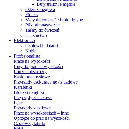
Buty trailowe męskie
Odzież biegowa
Fitness
Maty do ćwiczeń / bloki do yogi
Piłki gimnastyczne
Taśmy do ćwiczeń
Łucznictwo
Elektronika
Czołówki i latarki
Kable
Profesjonalista
Prace na wysokości
Liny do prac na wysokości
Lonże i absorbery
Kaski przemysłowe
Przyrządy asekuracyjne / zjazdowe
Karabinki
Bloczki i krętliki
Przyrządy zaciskowe
Pętle
Przyrządy zjazdowe
Prace na wysokościach – Inne
Uprzęże do prac na wysokości
Czołówki, latarki
BHP