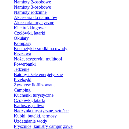
Namioty 2-osobowe
Namioty 3-osobowe
Namioty rodzinne
Akcesoria do namiotów
Akcesoria turystyczne
Kije trekkingowe
Czołówki, latarki
Okulary
Kompasy
Kosmetyki / środki na owady
Krzesiwa
Noże, scyzoryki, multitool
Powerbanki
Jedzenie
Batony i żele energetyczne
Przekąski
Żywność liofilizowana
Camping
Kuchenki turystyczne
Czołówki, latarki
Kartusze, paliwa
Naczynia turystyczne, sztućce
Kubki, butelki, termosy
Uzdatnianie wody
Prysznice, kanistry campingowe