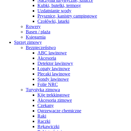
Naczynia turystyczne, sztućce
Kubki, butelki, termosy
Uzdatnianie wody
Prysznice, kanistry campingowe
Czołówki, latarki
Rowery
Basen / plaża
Księgarnia
Sprzęt zimowy
Bezpieczeństwo
ABC lawinowe
Akcesoria
Detektor lawinowy
Łopaty lawinowe
Plecaki lawinowe
Sondy lawinowe
Folie NRC
Turystyka zimowa
Kije trekkingowe
Akcesoria zimowe
Czekany
Ogrzewacze chemiczne
Raki
Raczki
Rękawiczki