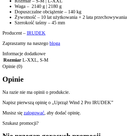
Rozmiar – S-M | L-XXL
Waga – 2140 g | 2180 g
Dopuszczalne obciążenie – 140 kg
Żywotność – 10 lat użytkowania + 2 lata przechowywania
Szerokość taśmy – 45 mm
Producent –
IRUDEK
Zapraszamy na naszego
bloga
Informacje dodatkowe
Rozmiar
L-XXL
,
S-M
Opinie (0)
Opinie
Na razie nie ma opinii o produkcie.
Napisz pierwszą opinię o „Uprząż Wind 2 Pro IRUDEK”
Musisz się
zalogować
, aby dodać opinię.
Szukasz promocji?
Nie przegap gorących promocji