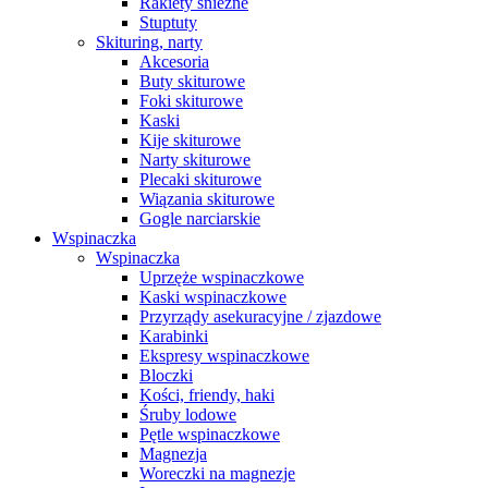
Rakiety śnieżne
Stuptuty
Skituring, narty
Akcesoria
Buty skiturowe
Foki skiturowe
Kaski
Kije skiturowe
Narty skiturowe
Plecaki skiturowe
Wiązania skiturowe
Gogle narciarskie
Wspinaczka
Wspinaczka
Uprzęże wspinaczkowe
Kaski wspinaczkowe
Przyrządy asekuracyjne / zjazdowe
Karabinki
Ekspresy wspinaczkowe
Bloczki
Kości, friendy, haki
Śruby lodowe
Pętle wspinaczkowe
Magnezja
Woreczki na magnezje