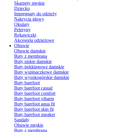
Skarpety męskie
Dziecko
Impregnaty do odzieży
Nakrycia głowy
Okulary
Peleryny
Rękawiczki
Akcesoria odzieżowe
Obuwie
Obuwie damskie
Buty z membraną
Buty niskie damskie
Buty trekkingowe damskie
Buty wspinaczkowe damskie
Buty wysokogórskie damskie
Buty barefoot
Buty barefoot casual
Buty barefoot comfort
Buty barefoot vibarm
Buty barefoot aqua fit
Buty barefoot skin fit
Buty barefoot sneaker
Sandały
Obuwie męskie
Buty z membraną