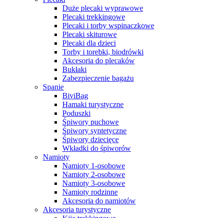
Duże plecaki wyprawowe
Plecaki trekkingowe
Plecaki i torby wspinaczkowe
Plecaki skiturowe
Plecaki dla dzieci
Torby i torebki, biodrówki
Akcesoria do plecaków
Bukłaki
Zabezpieczenie bagażu
Spanie
BiviBag
Hamaki turystyczne
Poduszki
Śpiwory puchowe
Śpiwory syntetyczne
Śpiwory dziecięce
Wkładki do śpiworów
Namioty
Namioty 1-osobowe
Namioty 2-osobowe
Namioty 3-osobowe
Namioty rodzinne
Akcesoria do namiotów
Akcesoria turystyczne