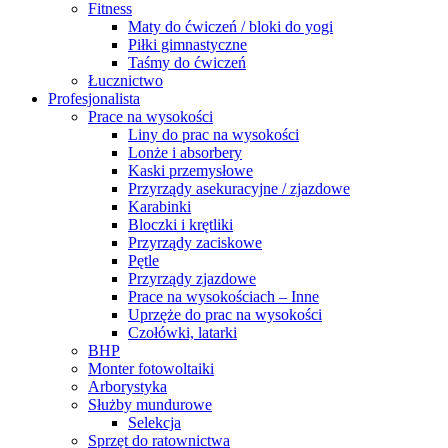
Fitness
Maty do ćwiczeń / bloki do yogi
Piłki gimnastyczne
Taśmy do ćwiczeń
Łucznictwo
Profesjonalista
Prace na wysokości
Liny do prac na wysokości
Lonże i absorbery
Kaski przemysłowe
Przyrządy asekuracyjne / zjazdowe
Karabinki
Bloczki i krętliki
Przyrządy zaciskowe
Pętle
Przyrządy zjazdowe
Prace na wysokościach – Inne
Uprzęże do prac na wysokości
Czołówki, latarki
BHP
Monter fotowoltaiki
Arborystyka
Służby mundurowe
Selekcja
Sprzęt do ratownictwa