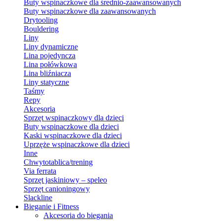
Buty wspinaczkowe dla średnio-zaawansowanych
Buty wspinaczkowe dla zaawansowanych
Drytooling
Bouldering
Liny
Liny dynamiczne
Lina pojedyncza
Lina połówkowa
Lina bliźniacza
Liny statyczne
Taśmy
Repy
Akcesoria
Sprzęt wspinaczkowy dla dzieci
Buty wspinaczkowe dla dzieci
Kaski wspinaczkowe dla dzieci
Uprzęże wspinaczkowe dla dzieci
Inne
Chwytotablica/trening
Via ferrata
Sprzęt jaskiniowy – speleo
Sprzęt canioningowy
Slackline
Bieganie i Fitness
Akcesoria do biegania