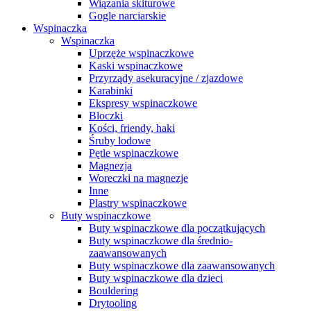
Wiązania skiturowe
Gogle narciarskie
Wspinaczka
Wspinaczka
Uprzęże wspinaczkowe
Kaski wspinaczkowe
Przyrządy asekuracyjne / zjazdowe
Karabinki
Ekspresy wspinaczkowe
Bloczki
Kości, friendy, haki
Śruby lodowe
Pętle wspinaczkowe
Magnezja
Woreczki na magnezje
Inne
Plastry wspinaczkowe
Buty wspinaczkowe
Buty wspinaczkowe dla początkujących
Buty wspinaczkowe dla średnio-
zaawansowanych
Buty wspinaczkowe dla zaawansowanych
Buty wspinaczkowe dla dzieci
Bouldering
Drytooling