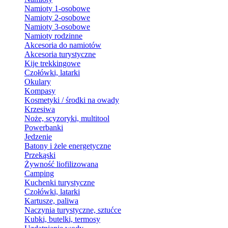
Namioty 1-osobowe
Namioty 2-osobowe
Namioty 3-osobowe
Namioty rodzinne
Akcesoria do namiotów
Akcesoria turystyczne
Kije trekkingowe
Czołówki, latarki
Okulary
Kompasy
Kosmetyki / środki na owady
Krzesiwa
Noże, scyzoryki, multitool
Powerbanki
Jedzenie
Batony i żele energetyczne
Przekąski
Żywność liofilizowana
Camping
Kuchenki turystyczne
Czołówki, latarki
Kartusze, paliwa
Naczynia turystyczne, sztućce
Kubki, butelki, termosy