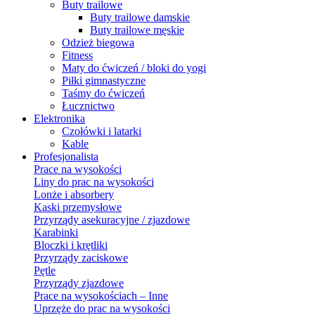
Buty trailowe
Buty trailowe damskie
Buty trailowe męskie
Odzież biegowa
Fitness
Maty do ćwiczeń / bloki do yogi
Piłki gimnastyczne
Taśmy do ćwiczeń
Łucznictwo
Elektronika
Czołówki i latarki
Kable
Profesjonalista
Prace na wysokości
Liny do prac na wysokości
Lonże i absorbery
Kaski przemysłowe
Przyrządy asekuracyjne / zjazdowe
Karabinki
Bloczki i krętliki
Przyrządy zaciskowe
Pętle
Przyrządy zjazdowe
Prace na wysokościach – Inne
Uprzęże do prac na wysokości