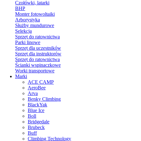
Czołówki, latarki
BHP
Monter fotowoltaiki
Arborystyka
Służby mundurowe
Selekcja
Sprzęt do ratownictwa
Parki linowe
Sprzęt dla uczestników
Sprzęt dla instruktorów
Sprzęt do ratownictwa
Ścianki wspinaczkowe
Worki transportowe
Marki
ACE CAMP
AeroBee
Arva
Benky Climbing
BlackYak
Blue Ice
Boll
Bridgedale
Brubeck
Buff
Climbing Technology