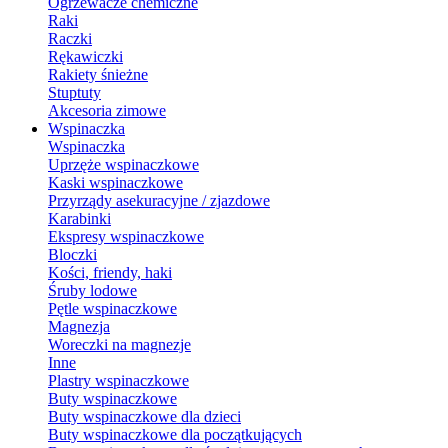
Ogrzewacze chemiczne
Raki
Raczki
Rękawiczki
Rakiety śnieżne
Stuptuty
Akcesoria zimowe
Wspinaczka
Wspinaczka
Uprzęże wspinaczkowe
Kaski wspinaczkowe
Przyrządy asekuracyjne / zjazdowe
Karabinki
Ekspresy wspinaczkowe
Bloczki
Kości, friendy, haki
Śruby lodowe
Pętle wspinaczkowe
Magnezja
Woreczki na magnezje
Inne
Plastry wspinaczkowe
Buty wspinaczkowe
Buty wspinaczkowe dla dzieci
Buty wspinaczkowe dla początkujących