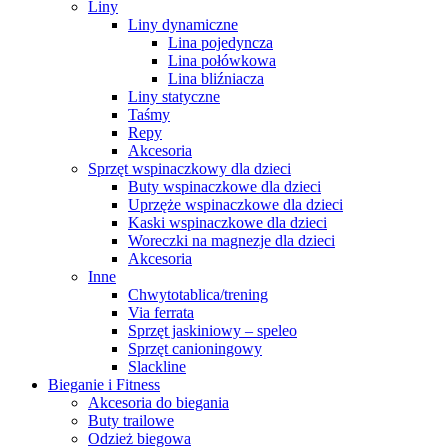
Liny
Liny dynamiczne
Lina pojedyncza
Lina połówkowa
Lina bliźniacza
Liny statyczne
Taśmy
Repy
Akcesoria
Sprzęt wspinaczkowy dla dzieci
Buty wspinaczkowe dla dzieci
Uprzęże wspinaczkowe dla dzieci
Kaski wspinaczkowe dla dzieci
Woreczki na magnezje dla dzieci
Akcesoria
Inne
Chwytotablica/trening
Via ferrata
Sprzęt jaskiniowy – speleo
Sprzęt canioningowy
Slackline
Bieganie i Fitness
Akcesoria do biegania
Buty trailowe
Odzież biegowa