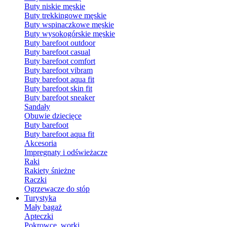
Buty niskie męskie
Buty trekkingowe męskie
Buty wspinaczkowe męskie
Buty wysokogórskie męskie
Buty barefoot outdoor
Buty barefoot casual
Buty barefoot comfort
Buty barefoot vibram
Buty barefoot aqua fit
Buty barefoot skin fit
Buty barefoot sneaker
Sandały
Obuwie dziecięce
Buty barefoot
Buty barefoot aqua fit
Akcesoria
Impregnaty i odświeżacze
Raki
Rakiety śnieżne
Raczki
Ogrzewacze do stóp
Turystyka
Mały bagaż
Apteczki
Pokrowce, worki