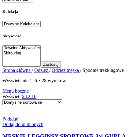
Kolekcja
Aktywność
Zastosuj
Strona główna
/
Odzież
/
Odzież męska
/
Spodnie trekkingowe
Wyświetlanie 1–6 z 28 wyników
Menu boczne
Wyświetl
6
12
16
Podgląd
Dodaj do ulubionych
MĘSKIE LEGGINSY SPORTOWE 3/4 GURLA