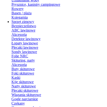
Uzdatnianie wody
Prysznice, kanistry campingowe
Rowery
Basen / plaża
Księgarnia
Sprzęt zimowy
Bezpieczeństwo
ABC lawinowe
Akcesoria
Detektor lawinowy
Łopaty lawinowe
Plecaki lawinowe
Sondy lawinowe
Folie NRC
Skituring, narty
Akcesoria
Buty skiturowe
Foki skiturowe
Kaski
Kije skiturowe
Narty skiturowe
Plecaki skiturowe
Wiązania skiturowe
Gogle narciarskie
Czekany