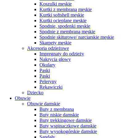
Koszulki męskie
Kurtki z membraną męskie
Kurtki softshell męskie
Kurtki ocieplane męskie
Spodnie, spodenki męskie
Spodnie z membraną męskie
Spodnie skiturowe/ narciarskie męskie
Skarpety męskie
Akcesoria odzieżowe
Impregnaty do odzieży
Nakrycia głowy
Okulary
Paski
Paski
Peleryny
Rękawiczki
Dziecko
Obuwie
Obuwie damskie
Buty z membraną
Buty niskie damskie
Buty trekkingowe damskie
Buty wspinaczkowe damskie
Buty wysokogórskie damskie
Sandały