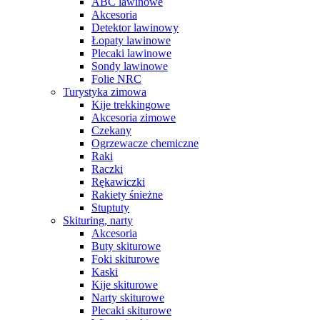
ABC lawinowe
Akcesoria
Detektor lawinowy
Łopaty lawinowe
Plecaki lawinowe
Sondy lawinowe
Folie NRC
Turystyka zimowa
Kije trekkingowe
Akcesoria zimowe
Czekany
Ogrzewacze chemiczne
Raki
Raczki
Rękawiczki
Rakiety śnieżne
Stuptuty
Skituring, narty
Akcesoria
Buty skiturowe
Foki skiturowe
Kaski
Kije skiturowe
Narty skiturowe
Plecaki skiturowe