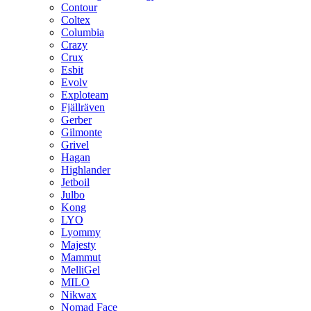
Contour
Coltex
Columbia
Crazy
Crux
Esbit
Evolv
Exploteam
Fjällräven
Gerber
Gilmonte
Grivel
Hagan
Highlander
Jetboil
Julbo
Kong
LYO
Lyommy
Majesty
Mammut
MelliGel
MILO
Nikwax
Nomad Face