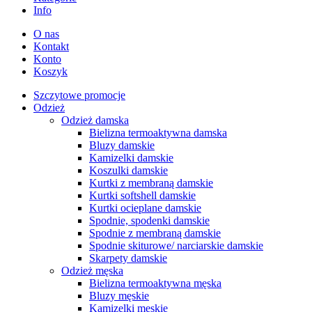
Info
O nas
Kontakt
Konto
Koszyk
Szczytowe promocje
Odzież
Odzież damska
Bielizna termoaktywna damska
Bluzy damskie
Kamizelki damskie
Koszulki damskie
Kurtki z membraną damskie
Kurtki softshell damskie
Kurtki ocieplane damskie
Spodnie, spodenki damskie
Spodnie z membraną damskie
Spodnie skiturowe/ narciarskie damskie
Skarpety damskie
Odzież męska
Bielizna termoaktywna męska
Bluzy męskie
Kamizelki męskie