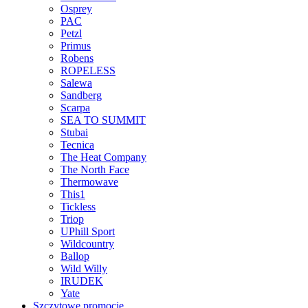
Osprey
PAC
Petzl
Primus
Robens
ROPELESS
Salewa
Sandberg
Scarpa
SEA TO SUMMIT
Stubai
Tecnica
The Heat Company
The North Face
Thermowave
This1
Tickless
Triop
UPhill Sport
Wildcountry
Ballop
Wild Willy
IRUDEK
Yate
Szczytowe promocje