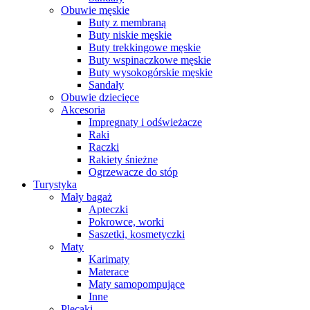
Obuwie męskie
Buty z membraną
Buty niskie męskie
Buty trekkingowe męskie
Buty wspinaczkowe męskie
Buty wysokogórskie męskie
Sandały
Obuwie dziecięce
Akcesoria
Impregnaty i odświeżacze
Raki
Raczki
Rakiety śnieżne
Ogrzewacze do stóp
Turystyka
Mały bagaż
Apteczki
Pokrowce, worki
Saszetki, kosmetyczki
Maty
Karimaty
Materace
Maty samopompujące
Inne
Plecaki