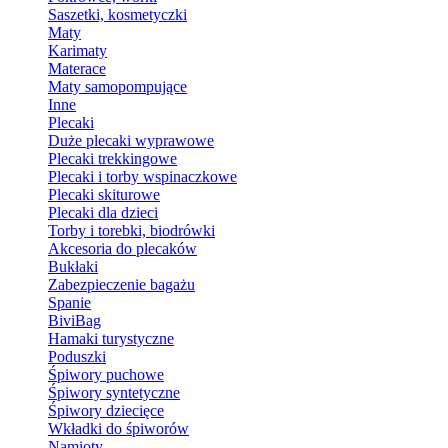
Saszetki, kosmetyczki
Maty
Karimaty
Materace
Maty samopompujące
Inne
Plecaki
Duże plecaki wyprawowe
Plecaki trekkingowe
Plecaki i torby wspinaczkowe
Plecaki skiturowe
Plecaki dla dzieci
Torby i torebki, biodrówki
Akcesoria do plecaków
Bukłaki
Zabezpieczenie bagażu
Spanie
BiviBag
Hamaki turystyczne
Poduszki
Śpiwory puchowe
Śpiwory syntetyczne
Śpiwory dziecięce
Wkładki do śpiworów
Namioty