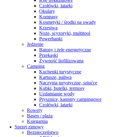
Kije trekkingowe
Czołówki, latarki
Okulary
Kompasy
Kosmetyki / środki na owady
Krzesiwa
Noże, scyzoryki, multitool
Powerbanki
Jedzenie
Batony i żele energetyczne
Przekąski
Żywność liofilizowana
Camping
Kuchenki turystyczne
Kartusze, paliwa
Naczynia turystyczne, sztućce
Kubki, butelki, termosy
Uzdatnianie wody
Prysznice, kanistry campingowe
Czołówki, latarki
Rowery
Basen / plaża
Księgarnia
Sprzęt zimowy
Bezpieczeństwo