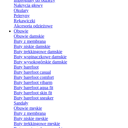
Impregnaty do odzieży
Nakrycia głowy
Okulary
Peleryny
Rękawiczki
Akcesoria odzieżowe
Obuwie
Obuwie damskie
Buty z membraną
Buty niskie damskie
Buty trekkingowe damskie
Buty wspinaczkowe damskie
Buty wysokogórskie damskie
Buty barefoot
Buty barefoot casual
Buty barefoot comfort
Buty barefoot vibarm
Buty barefoot aqua fit
Buty barefoot skin fit
Buty barefoot sneaker
Sandały
Obuwie męskie
Buty z membraną
Buty niskie męskie
Buty trekkingowe męskie