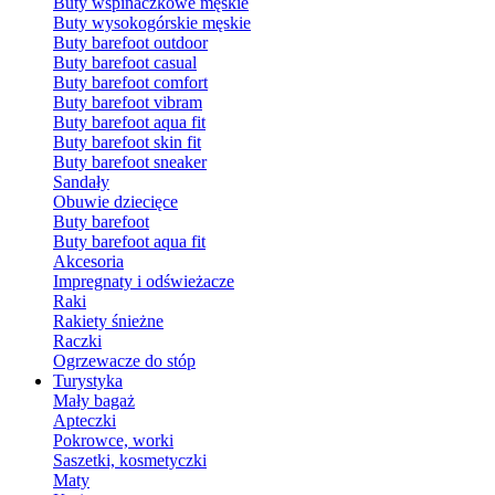
Buty wspinaczkowe męskie
Buty wysokogórskie męskie
Buty barefoot outdoor
Buty barefoot casual
Buty barefoot comfort
Buty barefoot vibram
Buty barefoot aqua fit
Buty barefoot skin fit
Buty barefoot sneaker
Sandały
Obuwie dziecięce
Buty barefoot
Buty barefoot aqua fit
Akcesoria
Impregnaty i odświeżacze
Raki
Rakiety śnieżne
Raczki
Ogrzewacze do stóp
Turystyka
Mały bagaż
Apteczki
Pokrowce, worki
Saszetki, kosmetyczki
Maty