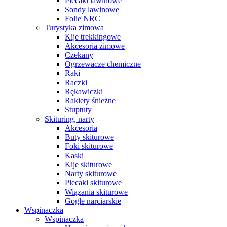
Plecaki lawinowe
Sondy lawinowe
Folie NRC
Turystyka zimowa
Kije trekkingowe
Akcesoria zimowe
Czekany
Ogrzewacze chemiczne
Raki
Raczki
Rękawiczki
Rakiety śnieżne
Stuptuty
Skituring, narty
Akcesoria
Buty skiturowe
Foki skiturowe
Kaski
Kije skiturowe
Narty skiturowe
Plecaki skiturowe
Wiązania skiturowe
Gogle narciarskie
Wspinaczka
Wspinaczka