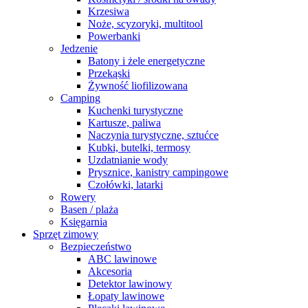
Krzesiwa
Noże, scyzoryki, multitool
Powerbanki
Jedzenie
Batony i żele energetyczne
Przekąski
Żywność liofilizowana
Camping
Kuchenki turystyczne
Kartusze, paliwa
Naczynia turystyczne, sztućce
Kubki, butelki, termosy
Uzdatnianie wody
Prysznice, kanistry campingowe
Czołówki, latarki
Rowery
Basen / plaża
Księgarnia
Sprzęt zimowy
Bezpieczeństwo
ABC lawinowe
Akcesoria
Detektor lawinowy
Łopaty lawinowe