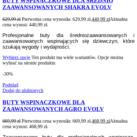
BUTY WSPINACZKOWE DLA ŚREDNIO
ZAAWANSOWANYCH SHAKRA EVOLV
629,99
zł
Pierwotna cena wynosiła: 629,99 zł.
440,99
zł
Aktualna
cena wynosi: 440,99 zł.
Profesjonalne buty dla średniozaawansowanych i
zaawansowanych wspinających się dziewczyn, które
szukają wygody i wydajności.
Wybierz opcje
Ten produkt ma wiele wariantów. Opcje można
wybrać na stronie produktu
-30%
Podgląd
Dodaj do ulubionych
BUTY WSPINACZKOWE DLA
ZAAWANSOWANYCH AGRO EVOLV
669,99
zł
Pierwotna cena wynosiła: 669,99 zł.
468,99
zł
Aktualna
cena wynosi: 468,99 zł.
Zaawansowane buty dla profesjonalnych wspinacze,