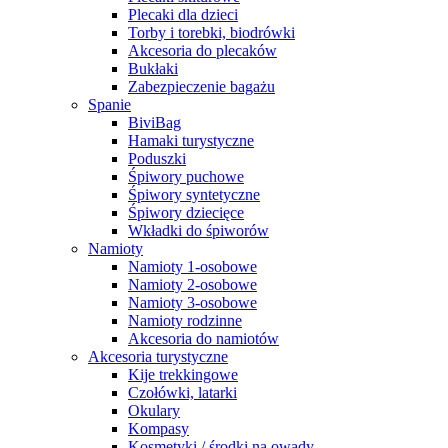
Plecaki dla dzieci
Torby i torebki, biodrówki
Akcesoria do plecaków
Bukłaki
Zabezpieczenie bagażu
Spanie
BiviBag
Hamaki turystyczne
Poduszki
Śpiwory puchowe
Śpiwory syntetyczne
Śpiwory dziecięce
Wkładki do śpiworów
Namioty
Namioty 1-osobowe
Namioty 2-osobowe
Namioty 3-osobowe
Namioty rodzinne
Akcesoria do namiotów
Akcesoria turystyczne
Kije trekkingowe
Czołówki, latarki
Okulary
Kompasy
Kosmetyki / środki na owady