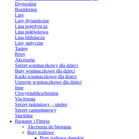
Drytooling
Bouldering
Liny
Liny dynamiczne
Lina pojedyncza
Lina połówkowa
Lina bliźniacza
Liny statyczne
Taśmy
Repy
Akcesoria
Sprzęt wspinaczkowy dla dzieci
Buty wspinaczkowe dla dzieci
Kaski wspinaczkowe dla dzieci
Uprzęże wspinaczkowe dla dzieci
Inne
Chwytotablica/trening
Via ferrata
Sprzęt jaskiniowy – speleo
Sprzęt canioningowy
Slackline
Bieganie i Fitness
Akcesoria do biegania
Buty trailowe
Buty trailowe damskie