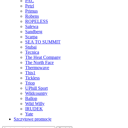
PAC
Petzl
Primus
Robens
ROPELESS
Salewa
Sandberg
Scarpa
SEA TO SUMMIT
Stubai
Tecnica
The Heat Company
The North Face
Thermowave
This1
Tickless
Triop
UPhill Sport
Wildcountry
Ballop
Wild Willy
IRUDEK
Yate
Szczytowe promocje