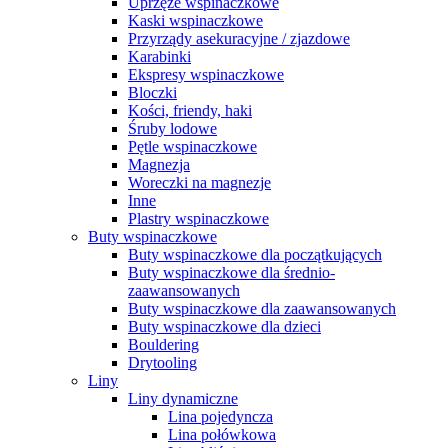
Uprzęże wspinaczkowe
Kaski wspinaczkowe
Przyrządy asekuracyjne / zjazdowe
Karabinki
Ekspresy wspinaczkowe
Bloczki
Kości, friendy, haki
Śruby lodowe
Pętle wspinaczkowe
Magnezja
Woreczki na magnezje
Inne
Plastry wspinaczkowe
Buty wspinaczkowe
Buty wspinaczkowe dla początkujących
Buty wspinaczkowe dla średnio-
zaawansowanych
Buty wspinaczkowe dla zaawansowanych
Buty wspinaczkowe dla dzieci
Bouldering
Drytooling
Liny
Liny dynamiczne
Lina pojedyncza
Lina połówkowa