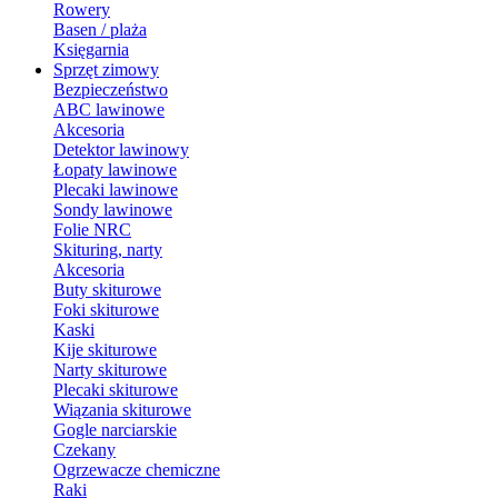
Rowery
Basen / plaża
Księgarnia
Sprzęt zimowy
Bezpieczeństwo
ABC lawinowe
Akcesoria
Detektor lawinowy
Łopaty lawinowe
Plecaki lawinowe
Sondy lawinowe
Folie NRC
Skituring, narty
Akcesoria
Buty skiturowe
Foki skiturowe
Kaski
Kije skiturowe
Narty skiturowe
Plecaki skiturowe
Wiązania skiturowe
Gogle narciarskie
Czekany
Ogrzewacze chemiczne
Raki