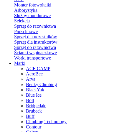
Monter fotowoltaiki
Arborystyka
Służby mundurowe
Selekcja
Sprzęt do ratownictwa
Parki linowe
Sprzęt dla uczestników
Sprzęt dla instruktorów
Sprzęt do ratownictwa
Ścianki wspinaczkowe
Worki transportowe
Marki
ACE CAMP
AeroBee
Arva
Benky Climbing
BlackYak
Blue Ice
Boll
Bridgedale
Brubeck
Buff
Climbing Technology
Contour