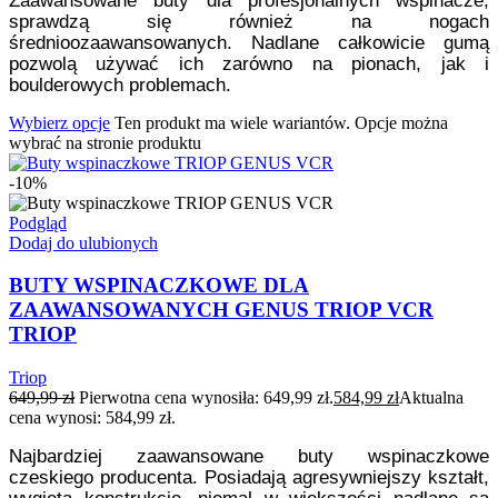
sprawdzą się również na nogach
średnioozaawansowanych. Nadlane całkowicie gumą
pozwolą używać ich zarówno na pionach, jak i
boulderowych problemach.
Wybierz opcje
Ten produkt ma wiele wariantów. Opcje można
wybrać na stronie produktu
-10%
Podgląd
Dodaj do ulubionych
BUTY WSPINACZKOWE DLA
ZAAWANSOWANYCH GENUS TRIOP VCR
TRIOP
Triop
649,99
zł
Pierwotna cena wynosiła: 649,99 zł.
584,99
zł
Aktualna
cena wynosi: 584,99 zł.
Najbardziej zaawansowane buty wspinaczkowe
czeskiego producenta. Posiadają agresywniejszy kształt,
wygiętą konstrukcję, niemal w większości nadlane są