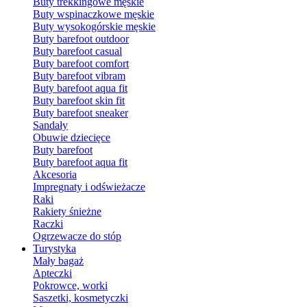
Buty trekkingowe męskie
Buty wspinaczkowe męskie
Buty wysokogórskie męskie
Buty barefoot outdoor
Buty barefoot casual
Buty barefoot comfort
Buty barefoot vibram
Buty barefoot aqua fit
Buty barefoot skin fit
Buty barefoot sneaker
Sandały
Obuwie dziecięce
Buty barefoot
Buty barefoot aqua fit
Akcesoria
Impregnaty i odświeżacze
Raki
Rakiety śnieżne
Raczki
Ogrzewacze do stóp
Turystyka
Mały bagaż
Apteczki
Pokrowce, worki
Saszetki, kosmetyczki