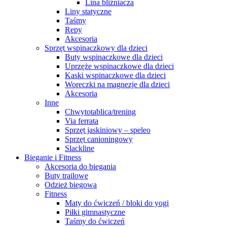
Lina bliźniacza
Liny statyczne
Taśmy
Repy
Akcesoria
Sprzęt wspinaczkowy dla dzieci
Buty wspinaczkowe dla dzieci
Uprzęże wspinaczkowe dla dzieci
Kaski wspinaczkowe dla dzieci
Woreczki na magnezje dla dzieci
Akcesoria
Inne
Chwytotablica/trening
Via ferrata
Sprzęt jaskiniowy – speleo
Sprzęt canioningowy
Slackline
Bieganie i Fitness
Akcesoria do biegania
Buty trailowe
Odzież biegowa
Fitness
Maty do ćwiczeń / bloki do yogi
Piłki gimnastyczne
Taśmy do ćwiczeń