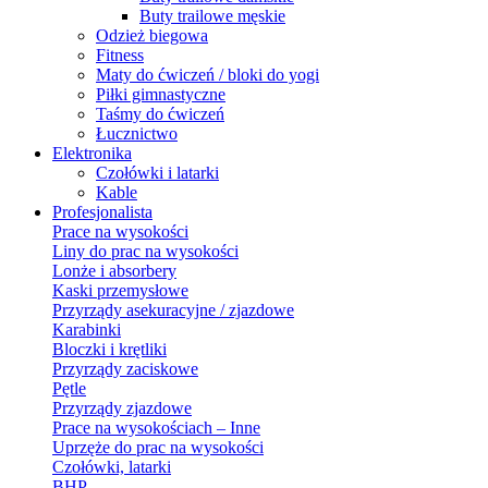
Buty trailowe męskie
Odzież biegowa
Fitness
Maty do ćwiczeń / bloki do yogi
Piłki gimnastyczne
Taśmy do ćwiczeń
Łucznictwo
Elektronika
Czołówki i latarki
Kable
Profesjonalista
Prace na wysokości
Liny do prac na wysokości
Lonże i absorbery
Kaski przemysłowe
Przyrządy asekuracyjne / zjazdowe
Karabinki
Bloczki i krętliki
Przyrządy zaciskowe
Pętle
Przyrządy zjazdowe
Prace na wysokościach – Inne
Uprzęże do prac na wysokości
Czołówki, latarki
BHP