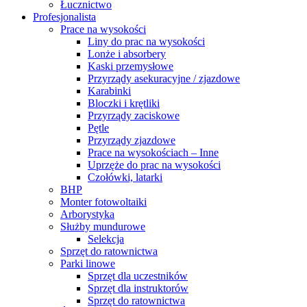
Łucznictwo
Profesjonalista
Prace na wysokości
Liny do prac na wysokości
Lonże i absorbery
Kaski przemysłowe
Przyrządy asekuracyjne / zjazdowe
Karabinki
Bloczki i krętliki
Przyrządy zaciskowe
Pętle
Przyrządy zjazdowe
Prace na wysokościach – Inne
Uprzęże do prac na wysokości
Czołówki, latarki
BHP
Monter fotowoltaiki
Arborystyka
Służby mundurowe
Selekcja
Sprzęt do ratownictwa
Parki linowe
Sprzęt dla uczestników
Sprzęt dla instruktorów
Sprzęt do ratownictwa