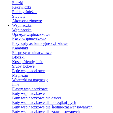
Raczki
Rękawiczki
Rakiety śnieżne
Stuptuty
Akcesoria zimowe
Wspinaczka
Wspinaczka
Uprzęże wspinaczkowe
Kaski wspinaczkowe
Przyrządy asekuracyjne / zjazdowe
Karabinki
Ekspresy wspinaczkowe
Bloczki
Kości, friendy, haki
Śruby lodowe
Pętle wspinaczkowe
Magnezja
Woreczki na magnezje
Inne
Plastry wspinaczkowe
Buty wspinaczkowe
Buty wspinaczkowe dla dzieci
Buty wspinaczkowe dla początkujących
Buty wspinaczkowe dla średnio-zaawansowanych
Buty wspinaczkowe dla zaawansowanych