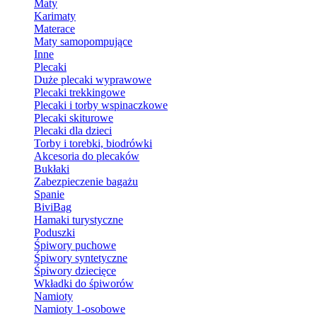
Maty
Karimaty
Materace
Maty samopompujące
Inne
Plecaki
Duże plecaki wyprawowe
Plecaki trekkingowe
Plecaki i torby wspinaczkowe
Plecaki skiturowe
Plecaki dla dzieci
Torby i torebki, biodrówki
Akcesoria do plecaków
Bukłaki
Zabezpieczenie bagażu
Spanie
BiviBag
Hamaki turystyczne
Poduszki
Śpiwory puchowe
Śpiwory syntetyczne
Śpiwory dziecięce
Wkładki do śpiworów
Namioty
Namioty 1-osobowe