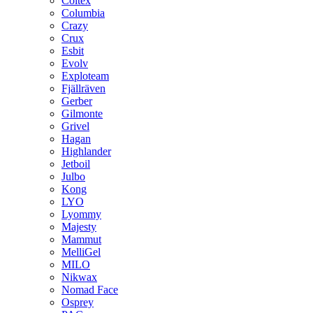
Coltex
Columbia
Crazy
Crux
Esbit
Evolv
Exploteam
Fjällräven
Gerber
Gilmonte
Grivel
Hagan
Highlander
Jetboil
Julbo
Kong
LYO
Lyommy
Majesty
Mammut
MelliGel
MILO
Nikwax
Nomad Face
Osprey