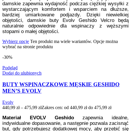
damskie zapewnia wydajność podczas ciężkiej wysyłki z
wystarczającym komfortem i wsparciem na dłuższe,
bardziej umiarkowane podjazdy. Dzięki niewielkiej
objętości, damskie buty Evolv Geshido Velcro będą
naturalnie odpowiednie dla wspinaczy z węższymi
stopami o małej objętości.
Wybierz opcje
Ten produkt ma wiele wariantów. Opcje można
wybrać na stronie produktu
-30%
Podgląd
Dodaj do ulubionych
BUTY WSPINACZKOWE MĘSKIE GESHIDO
MEN’S EVOLV
Evolv
440,99
zł
–
475,99
zł
Zakres cen: od 440,99 zł do 475,99 zł
Materiał EVOLV Geshido
zapewnia idealne,
indywidualne dopasowanie, a następnie pozwala zacisnąć
but, gdy potrzebujesz dodatkowej mocy, aby przebić się