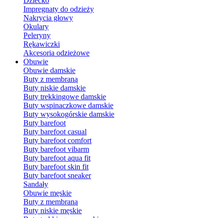
Dziecko
Impregnaty do odzieży
Nakrycia głowy
Okulary
Peleryny
Rękawiczki
Akcesoria odzieżowe
Obuwie
Obuwie damskie
Buty z membraną
Buty niskie damskie
Buty trekkingowe damskie
Buty wspinaczkowe damskie
Buty wysokogórskie damskie
Buty barefoot
Buty barefoot casual
Buty barefoot comfort
Buty barefoot vibarm
Buty barefoot aqua fit
Buty barefoot skin fit
Buty barefoot sneaker
Sandały
Obuwie męskie
Buty z membraną
Buty niskie męskie