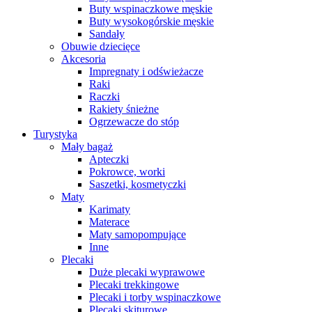
Buty wspinaczkowe męskie
Buty wysokogórskie męskie
Sandały
Obuwie dziecięce
Akcesoria
Impregnaty i odświeżacze
Raki
Raczki
Rakiety śnieżne
Ogrzewacze do stóp
Turystyka
Mały bagaż
Apteczki
Pokrowce, worki
Saszetki, kosmetyczki
Maty
Karimaty
Materace
Maty samopompujące
Inne
Plecaki
Duże plecaki wyprawowe
Plecaki trekkingowe
Plecaki i torby wspinaczkowe
Plecaki skiturowe