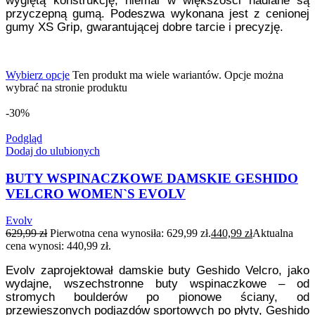
przyczepną gumą. Podeszwa wykonana jest z cenionej
gumy XS Grip, gwarantującej dobre tarcie i precyzję.
Wybierz opcje
Ten produkt ma wiele wariantów. Opcje można
wybrać na stronie produktu
-30%
Podgląd
Dodaj do ulubionych
BUTY WSPINACZKOWE DAMSKIE GESHIDO
VELCRO WOMEN`S EVOLV
Evolv
629,99
zł
Pierwotna cena wynosiła: 629,99 zł.
440,99
zł
Aktualna
cena wynosi: 440,99 zł.
Evolv zaprojektował damskie buty Geshido Velcro, jako
wydajne, wszechstronne buty wspinaczkowe – od
stromych boulderów po pionowe ściany, od
przewieszonych podjazdów sportowych po płyty, Geshido