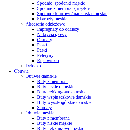
Spodnie, spodenki męskie
Spodnie z membraną męskie
Spodnie skiturowe/ narciarskie męskie
Skarpety męskie
Akcesoria odzieżowe
Impregnaty do odzieży
Nakrycia głowy
Okulary
Paski
Paski
Peleryny
Rękawiczki
Dziecko
Obuwie
Obuwie damskie
Buty z membraną
Buty niskie damskie
Buty trekkingowe damskie
Buty wspinaczkowe damskie
Buty wysokogórskie damskie
Sandały
Obuwie męskie
Buty z membraną
Buty niskie męskie
Buty trekkingowe męskie