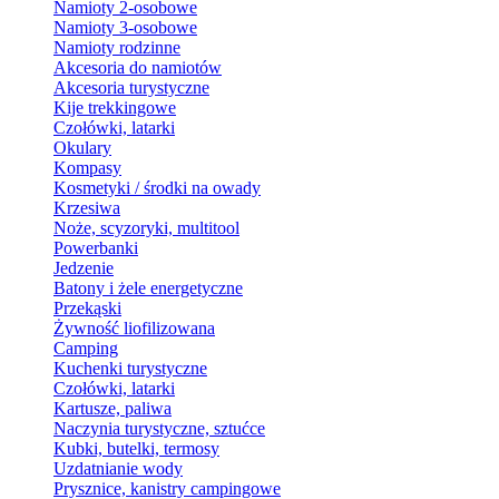
Namioty 2-osobowe
Namioty 3-osobowe
Namioty rodzinne
Akcesoria do namiotów
Akcesoria turystyczne
Kije trekkingowe
Czołówki, latarki
Okulary
Kompasy
Kosmetyki / środki na owady
Krzesiwa
Noże, scyzoryki, multitool
Powerbanki
Jedzenie
Batony i żele energetyczne
Przekąski
Żywność liofilizowana
Camping
Kuchenki turystyczne
Czołówki, latarki
Kartusze, paliwa
Naczynia turystyczne, sztućce
Kubki, butelki, termosy
Uzdatnianie wody
Prysznice, kanistry campingowe