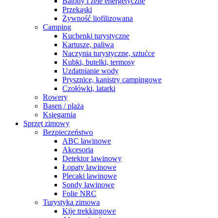
Batony i żele energetyczne
Przekąski
Żywność liofilizowana
Camping
Kuchenki turystyczne
Kartusze, paliwa
Naczynia turystyczne, sztućce
Kubki, butelki, termosy
Uzdatnianie wody
Prysznice, kanistry campingowe
Czołówki, latarki
Rowery
Basen / plaża
Księgarnia
Sprzęt zimowy
Bezpieczeństwo
ABC lawinowe
Akcesoria
Detektor lawinowy
Łopaty lawinowe
Plecaki lawinowe
Sondy lawinowe
Folie NRC
Turystyka zimowa
Kije trekkingowe