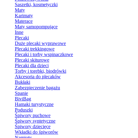
Saszetki, kosmetyczki
Maty
Karimaty
Materace
Maty samopompujące
Inne
Plecaki
Duże plecaki wyprawowe
Plecaki trekkingowe
Plecaki i torby wspinaczkowe
Plecaki skiturowe
Plecaki dla dzieci
Torby i torebki, biodrówki
Akcesoria do plecaków
Bukłaki
Zabezpieczenie bagażu
Spanie
BiviBag
Hamaki turystyczne
Poduszki
Śpiwory puchowe
Śpiwory syntetyczne
Śpiwory dziecięce
Wkładki do śpiworów
Namioty