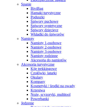
Spanie
BiviBag
Hamaki turystyczne
Poduszki
Śpiwory puchowe
Śpiwory syntetyczne
Śpiwory dziecięce
Wkładki do śpiworów
Namioty
Namioty 1-osobowe
Namioty 2-osobowe
Namioty 3-osobowe
Namioty rodzinne
Akcesoria do namiotów
Akcesoria turystyczne
Kije trekkingowe
Czołówki, latarki
Okulary
Kompasy
Kosmetyki / środki na owady
Krzesiwa
Noże, scyzoryki, multitool
Powerbanki
Jedzenie