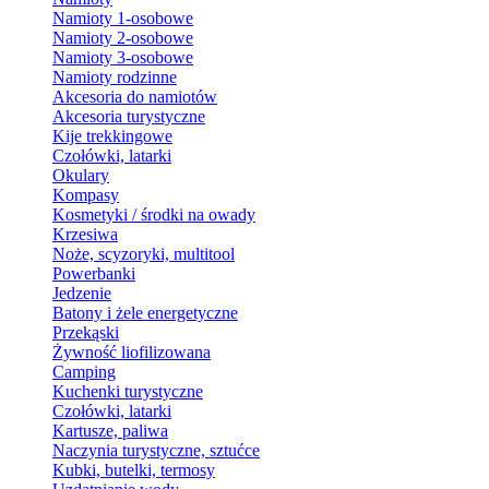
Namioty 1-osobowe
Namioty 2-osobowe
Namioty 3-osobowe
Namioty rodzinne
Akcesoria do namiotów
Akcesoria turystyczne
Kije trekkingowe
Czołówki, latarki
Okulary
Kompasy
Kosmetyki / środki na owady
Krzesiwa
Noże, scyzoryki, multitool
Powerbanki
Jedzenie
Batony i żele energetyczne
Przekąski
Żywność liofilizowana
Camping
Kuchenki turystyczne
Czołówki, latarki
Kartusze, paliwa
Naczynia turystyczne, sztućce
Kubki, butelki, termosy