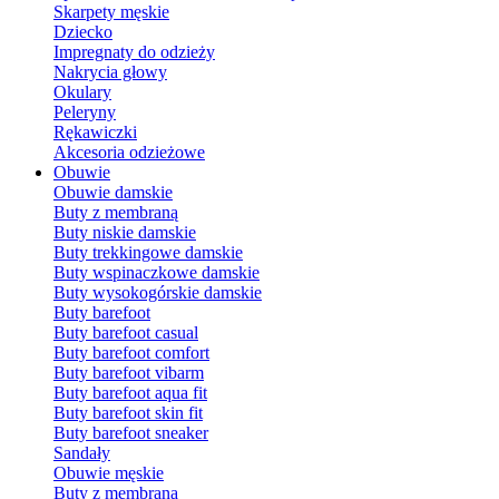
Skarpety męskie
Dziecko
Impregnaty do odzieży
Nakrycia głowy
Okulary
Peleryny
Rękawiczki
Akcesoria odzieżowe
Obuwie
Obuwie damskie
Buty z membraną
Buty niskie damskie
Buty trekkingowe damskie
Buty wspinaczkowe damskie
Buty wysokogórskie damskie
Buty barefoot
Buty barefoot casual
Buty barefoot comfort
Buty barefoot vibarm
Buty barefoot aqua fit
Buty barefoot skin fit
Buty barefoot sneaker
Sandały
Obuwie męskie
Buty z membraną