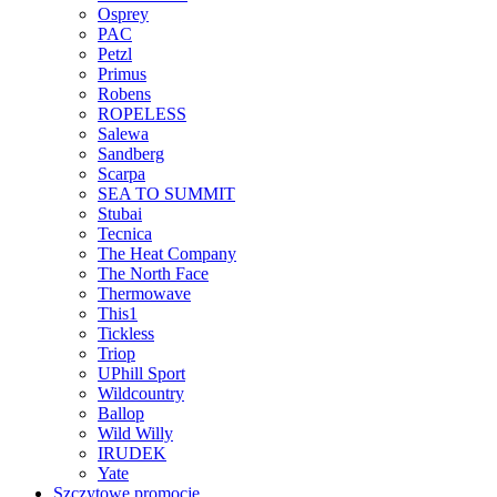
Osprey
PAC
Petzl
Primus
Robens
ROPELESS
Salewa
Sandberg
Scarpa
SEA TO SUMMIT
Stubai
Tecnica
The Heat Company
The North Face
Thermowave
This1
Tickless
Triop
UPhill Sport
Wildcountry
Ballop
Wild Willy
IRUDEK
Yate
Szczytowe promocje