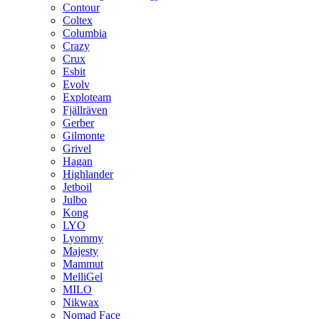
Contour
Coltex
Columbia
Crazy
Crux
Esbit
Evolv
Exploteam
Fjällräven
Gerber
Gilmonte
Grivel
Hagan
Highlander
Jetboil
Julbo
Kong
LYO
Lyommy
Majesty
Mammut
MelliGel
MILO
Nikwax
Nomad Face