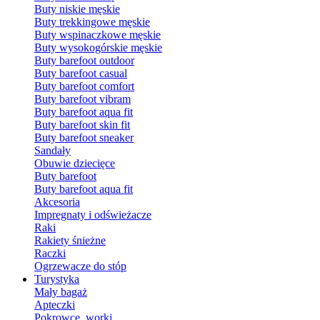
Buty niskie męskie
Buty trekkingowe męskie
Buty wspinaczkowe męskie
Buty wysokogórskie męskie
Buty barefoot outdoor
Buty barefoot casual
Buty barefoot comfort
Buty barefoot vibram
Buty barefoot aqua fit
Buty barefoot skin fit
Buty barefoot sneaker
Sandały
Obuwie dziecięce
Buty barefoot
Buty barefoot aqua fit
Akcesoria
Impregnaty i odświeżacze
Raki
Rakiety śnieżne
Raczki
Ogrzewacze do stóp
Turystyka
Mały bagaż
Apteczki
Pokrowce, worki