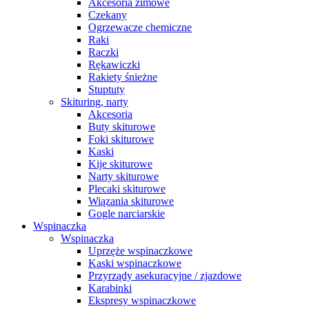
Akcesoria zimowe
Czekany
Ogrzewacze chemiczne
Raki
Raczki
Rękawiczki
Rakiety śnieżne
Stuptuty
Skituring, narty
Akcesoria
Buty skiturowe
Foki skiturowe
Kaski
Kije skiturowe
Narty skiturowe
Plecaki skiturowe
Wiązania skiturowe
Gogle narciarskie
Wspinaczka
Wspinaczka
Uprzęże wspinaczkowe
Kaski wspinaczkowe
Przyrządy asekuracyjne / zjazdowe
Karabinki
Ekspresy wspinaczkowe