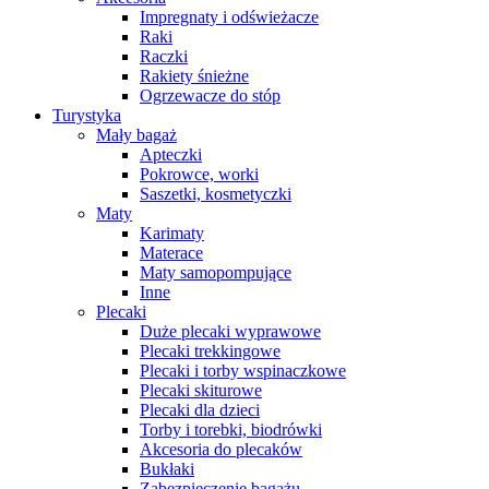
Impregnaty i odświeżacze
Raki
Raczki
Rakiety śnieżne
Ogrzewacze do stóp
Turystyka
Mały bagaż
Apteczki
Pokrowce, worki
Saszetki, kosmetyczki
Maty
Karimaty
Materace
Maty samopompujące
Inne
Plecaki
Duże plecaki wyprawowe
Plecaki trekkingowe
Plecaki i torby wspinaczkowe
Plecaki skiturowe
Plecaki dla dzieci
Torby i torebki, biodrówki
Akcesoria do plecaków
Bukłaki
Zabezpieczenie bagażu