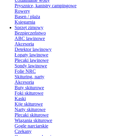
Uzdatnianie wody
Prysznice, kanistry campingowe
Rowery
Basen / plaża
Księgarnia
Sprzęt zimowy
Bezpieczeństwo
ABC lawinowe
Akcesoria
Detektor lawinowy
Łopaty lawinowe
Plecaki lawinowe
Sondy lawinowe
Folie NRC
Skituring, narty
Akcesoria
Buty skiturowe
Foki skiturowe
Kaski
Kije skiturowe
Narty skiturowe
Plecaki skiturowe
Wiązania skiturowe
Gogle narciarskie
Czekany