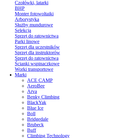
Czołówki, latarki
BHP
Monter fotowoltaiki
Arborystyka
Służby mundurowe
Selekcja
Sprzęt do ratownictwa
Parki linowe
Sprzęt dla uczestników
Sprzęt dla instruktorów
Sprzęt do ratownictwa
Ścianki wspinaczkowe
Worki transportowe
Marki
ACE CAMP
AeroBee
Arva
Benky Climbing
BlackYak
Blue Ice
Boll
Bridgedale
Brubeck
Buff
Climbing Technology