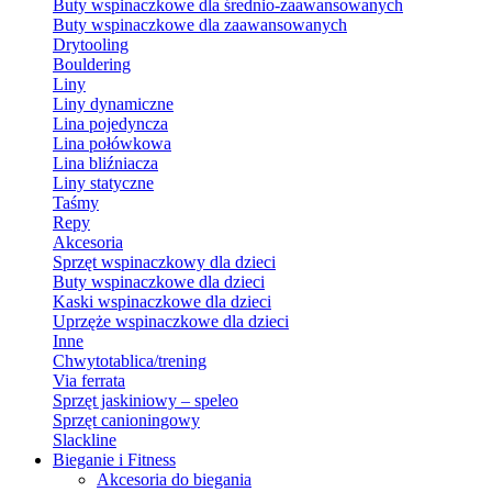
Buty wspinaczkowe dla średnio-zaawansowanych
Buty wspinaczkowe dla zaawansowanych
Drytooling
Bouldering
Liny
Liny dynamiczne
Lina pojedyncza
Lina połówkowa
Lina bliźniacza
Liny statyczne
Taśmy
Repy
Akcesoria
Sprzęt wspinaczkowy dla dzieci
Buty wspinaczkowe dla dzieci
Kaski wspinaczkowe dla dzieci
Uprzęże wspinaczkowe dla dzieci
Inne
Chwytotablica/trening
Via ferrata
Sprzęt jaskiniowy – speleo
Sprzęt canioningowy
Slackline
Bieganie i Fitness
Akcesoria do biegania