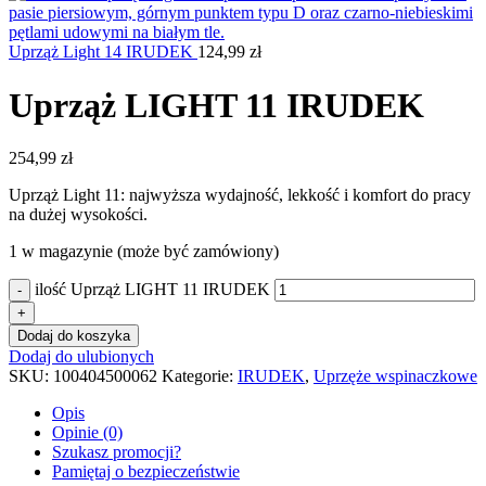
Uprząż Light 14 IRUDEK
124,99
zł
Uprząż LIGHT 11 IRUDEK
254,99
zł
Uprząż Light 11: najwyższa wydajność, lekkość i komfort do pracy
na dużej wysokości.
1 w magazynie (może być zamówiony)
ilość Uprząż LIGHT 11 IRUDEK
-
+
Dodaj do koszyka
Dodaj do ulubionych
SKU:
100404500062
Kategorie:
IRUDEK
,
Uprzęże wspinaczkowe
Opis
Opinie (0)
Szukasz promocji?
Pamiętaj o bezpieczeństwie