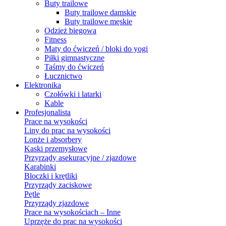
Buty trailowe
Buty trailowe damskie
Buty trailowe męskie
Odzież biegowa
Fitness
Maty do ćwiczeń / bloki do yogi
Piłki gimnastyczne
Taśmy do ćwiczeń
Łucznictwo
Elektronika
Czołówki i latarki
Kable
Profesjonalista
Prace na wysokości
Liny do prac na wysokości
Lonże i absorbery
Kaski przemysłowe
Przyrządy asekuracyjne / zjazdowe
Karabinki
Bloczki i krętliki
Przyrządy zaciskowe
Pętle
Przyrządy zjazdowe
Prace na wysokościach – Inne
Uprzęże do prac na wysokości