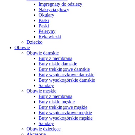
Impregnaty do odzieży
Nakrycia głowy
Okulary
Paski
Paski
Peleryny
Rękawiczki
Dziecko
Obuwie
Obuwie damskie
Buty z membraną
Buty niskie damskie
Buty trekkingowe damskie
Buty wspinaczkowe damskie
Buty wysokogórskie damskie
Sandały
Obuwie męskie
Buty z membraną
Buty niskie męskie
Buty trekkingowe męskie
Buty wspinaczkowe męskie
Buty wysokogórskie męskie
Sandały
Obuwie dziecięce
Akcesoria