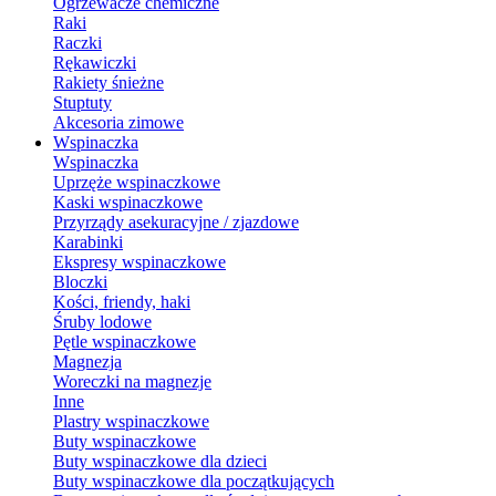
Ogrzewacze chemiczne
Raki
Raczki
Rękawiczki
Rakiety śnieżne
Stuptuty
Akcesoria zimowe
Wspinaczka
Wspinaczka
Uprzęże wspinaczkowe
Kaski wspinaczkowe
Przyrządy asekuracyjne / zjazdowe
Karabinki
Ekspresy wspinaczkowe
Bloczki
Kości, friendy, haki
Śruby lodowe
Pętle wspinaczkowe
Magnezja
Woreczki na magnezje
Inne
Plastry wspinaczkowe
Buty wspinaczkowe
Buty wspinaczkowe dla dzieci
Buty wspinaczkowe dla początkujących