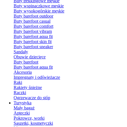
Buty trekkingowe męskie
Buty wspinaczkowe męskie
Buty wysokogórskie męskie
Buty barefoot outdoor
Buty barefoot casual
Buty barefoot comfort
Buty barefoot vibram
Buty barefoot aqua fit
Buty barefoot skin fit
Buty barefoot sneaker
Sandały
Obuwie dziecięce
Buty barefoot
Buty barefoot aqua fit
Akcesoria
Impregnaty i odświeżacze
Raki
Rakiety śnieżne
Raczki
Ogrzewacze do stóp
Turystyka
Mały bagaż
Apteczki
Pokrowce, worki
Saszetki, kosmetyczki