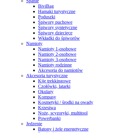
Spanie
BiviBag
Hamaki turystyczne
Poduszki
Śpiwory puchowe
Śpiwory syntetyczne
Śpiwory dziecięce
Wkładki do śpiworów
Namioty
Namioty 1-osobowe
Namioty 2-osobowe
Namioty 3-osobowe
Namioty rodzinne
Akcesoria do namiotów
Akcesoria turystyczne
Kije trekkingowe
Czołówki, latarki
Okulary
Kompasy
Kosmetyki / środki na owady
Krzesiwa
Noże, scyzoryki, multitool
Powerbanki
Jedzenie
Batony i żele energetyczne