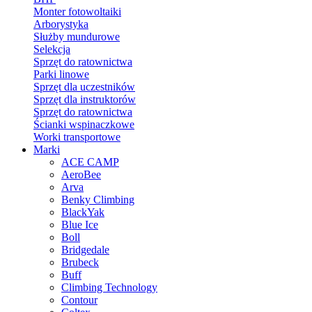
Monter fotowoltaiki
Arborystyka
Służby mundurowe
Selekcja
Sprzęt do ratownictwa
Parki linowe
Sprzęt dla uczestników
Sprzęt dla instruktorów
Sprzęt do ratownictwa
Ścianki wspinaczkowe
Worki transportowe
Marki
ACE CAMP
AeroBee
Arva
Benky Climbing
BlackYak
Blue Ice
Boll
Bridgedale
Brubeck
Buff
Climbing Technology
Contour