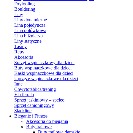
Drytooling
Bouldering
Liny
Liny dynamiczne
Lina pojedyncza
Lina połówkowa
Lina bliźniacza
Liny statyczne
Taśmy
Repy
Akcesoria
Sprzęt wspinaczkowy dla dzieci
Buty wspinaczkowe dla dzieci
Kaski wspinaczkowe dla dzieci
Uprzęże wspinaczkowe dla dzieci
Inne
Chwytotablica/trening
Via ferrata
Sprzęt jaskiniowy – speleo
Sprzęt canioningowy
Slackline
Bieganie i Fitness
Akcesoria do biegania
Buty trailowe
Buty trailowe damskie