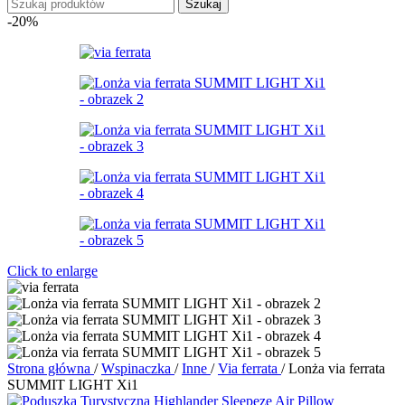
Szukaj
-20%
Click to enlarge
Strona główna
/
Wspinaczka
/
Inne
/
Via ferrata
/
Lonża via ferrata
SUMMIT LIGHT Xi1