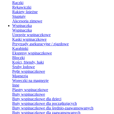
Raczki
Rękawiczki
Rakiety śnieżne
Stuptuty
Akcesoria zimowe
Wspinaczka
Wspinaczka
Uprzęże wspinaczkowe
Kaski wspinaczkowe
Przyrządy asekuracyjne / zjazdowe
Karabinki
Ekspresy wspinaczkowe
Bloczki
Kości, friendy, haki
Śruby lodowe
Pętle wspinaczkowe
Magnezja
Woreczki na magnezje
Inne
Plastry wspinaczkowe
Buty wspinaczkowe
Buty wspinaczkowe dla dzieci
Buty wspinaczkowe dla początkujących
Buty wspinaczkowe dla średnio-zaawansowanych
Buty wspinaczkowe dla zaawansowanych