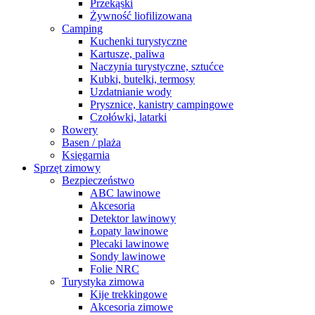
Przekąski
Żywność liofilizowana
Camping
Kuchenki turystyczne
Kartusze, paliwa
Naczynia turystyczne, sztućce
Kubki, butelki, termosy
Uzdatnianie wody
Prysznice, kanistry campingowe
Czołówki, latarki
Rowery
Basen / plaża
Księgarnia
Sprzęt zimowy
Bezpieczeństwo
ABC lawinowe
Akcesoria
Detektor lawinowy
Łopaty lawinowe
Plecaki lawinowe
Sondy lawinowe
Folie NRC
Turystyka zimowa
Kije trekkingowe
Akcesoria zimowe