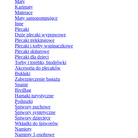
Maty
Karimaty
Materace
Maty samopompujące
Inne
Plecaki
Duże plecaki wyprawowe
Plecaki trekkingowe
Plecaki i torby wspinaczkowe
Plecaki skiturowe
Plecaki dla dzieci
Torby i torebki, biodrówki
Akcesoria do plecaków
Bukłaki
Zabezpieczenie bagażu
Spanie
BiviBag
Hamaki turystyczne
Poduszki
Śpiwory puchowe
Śpiwory syntetyczne
Śpiwory dziecięce
Wkładki do śpiworów
Namioty
Namioty 1-osobowe