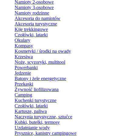
Namioty 2-osobowe
Namioty 3-osobowe
Namioty rodzinne
Akcesoria do namiotów
Akcesoria turystyczne
Kije trekkingowe
Czołówki, latarki
Okulary
Kompasy
Kosmetyki / środki na owady
Krzesiwa
Noże, scyzoryki, multitool
Powerbanki
Jedzenie
Batony i żele energetyczne
Przekąski
Żywność liofilizowana
Camping
Kuchenki turystyczne
Czołówki, latarki
Kartusze, paliwa
Naczynia turystyczne, sztućce
Kubki, butelki, termosy
Uzdatnianie wody
Prysznice, kanistry campingowe