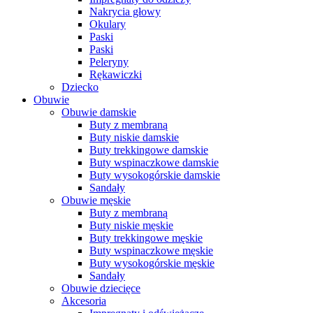
Nakrycia głowy
Okulary
Paski
Paski
Peleryny
Rękawiczki
Dziecko
Obuwie
Obuwie damskie
Buty z membraną
Buty niskie damskie
Buty trekkingowe damskie
Buty wspinaczkowe damskie
Buty wysokogórskie damskie
Sandały
Obuwie męskie
Buty z membraną
Buty niskie męskie
Buty trekkingowe męskie
Buty wspinaczkowe męskie
Buty wysokogórskie męskie
Sandały
Obuwie dziecięce
Akcesoria