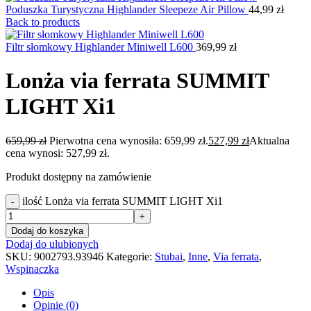
Poduszka Turystyczna Highlander Sleepeze Air Pillow
44,99
zł
Back to products
Filtr słomkowy Highlander Miniwell L600
369,99
zł
Lonża via ferrata SUMMIT
LIGHT Xi1
659,99
zł
Pierwotna cena wynosiła: 659,99 zł.
527,99
zł
Aktualna
cena wynosi: 527,99 zł.
Produkt dostępny na zamówienie
ilość Lonża via ferrata SUMMIT LIGHT Xi1
-
+
Dodaj do koszyka
Dodaj do ulubionych
SKU:
9002793.93946
Kategorie:
Stubai
,
Inne
,
Via ferrata
,
Wspinaczka
Opis
Opinie (0)