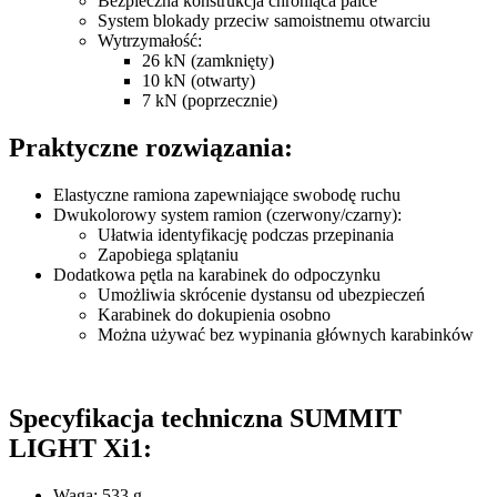
Bezpieczna konstrukcja chroniąca palce
System blokady przeciw samoistnemu otwarciu
Wytrzymałość:
26 kN (zamknięty)
10 kN (otwarty)
7 kN (poprzecznie)
Praktyczne rozwiązania:
Elastyczne ramiona zapewniające swobodę ruchu
Dwukolorowy system ramion (czerwony/czarny):
Ułatwia identyfikację podczas przepinania
Zapobiega splątaniu
Dodatkowa pętla na karabinek do odpoczynku
Umożliwia skrócenie dystansu od ubezpieczeń
Karabinek do dokupienia osobno
Można używać bez wypinania głównych karabinków
Specyfikacja techniczna SUMMIT
LIGHT Xi1:
Waga: 533 g