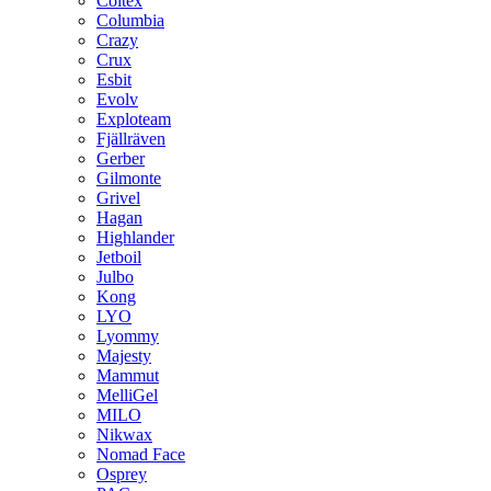
Coltex
Columbia
Crazy
Crux
Esbit
Evolv
Exploteam
Fjällräven
Gerber
Gilmonte
Grivel
Hagan
Highlander
Jetboil
Julbo
Kong
LYO
Lyommy
Majesty
Mammut
MelliGel
MILO
Nikwax
Nomad Face
Osprey