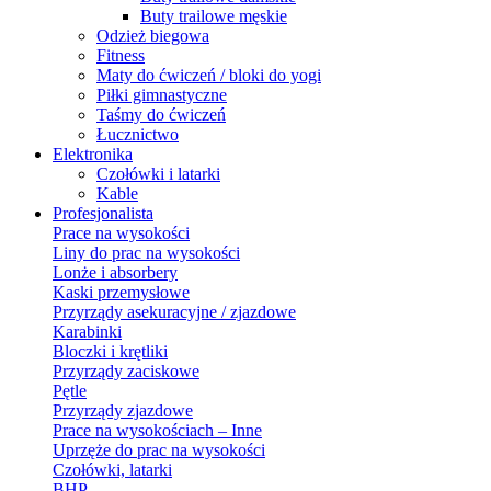
Buty trailowe męskie
Odzież biegowa
Fitness
Maty do ćwiczeń / bloki do yogi
Piłki gimnastyczne
Taśmy do ćwiczeń
Łucznictwo
Elektronika
Czołówki i latarki
Kable
Profesjonalista
Prace na wysokości
Liny do prac na wysokości
Lonże i absorbery
Kaski przemysłowe
Przyrządy asekuracyjne / zjazdowe
Karabinki
Bloczki i krętliki
Przyrządy zaciskowe
Pętle
Przyrządy zjazdowe
Prace na wysokościach – Inne
Uprzęże do prac na wysokości
Czołówki, latarki
BHP