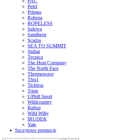
PAC
Petzl
Primus
Robens
ROPELESS
Salewa
Sandberg
Scarpa
SEA TO SUMMIT
Stubai
Tecnica
The Heat Company
The North Face
Thermowave
This1
Tickless
Triop
UPhill Sport
Wildcountry
Ballop
Wild Willy
IRUDEK
Yate
Szczytowe promocje