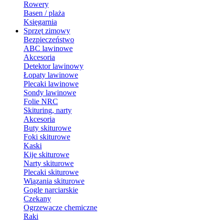
Rowery
Basen / plaża
Księgarnia
Sprzęt zimowy
Bezpieczeństwo
ABC lawinowe
Akcesoria
Detektor lawinowy
Łopaty lawinowe
Plecaki lawinowe
Sondy lawinowe
Folie NRC
Skituring, narty
Akcesoria
Buty skiturowe
Foki skiturowe
Kaski
Kije skiturowe
Narty skiturowe
Plecaki skiturowe
Wiązania skiturowe
Gogle narciarskie
Czekany
Ogrzewacze chemiczne
Raki