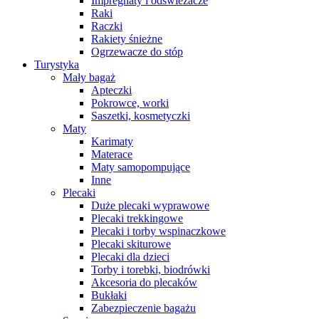
Impregnaty i odświeżacze
Raki
Raczki
Rakiety śnieżne
Ogrzewacze do stóp
Turystyka
Mały bagaż
Apteczki
Pokrowce, worki
Saszetki, kosmetyczki
Maty
Karimaty
Materace
Maty samopompujące
Inne
Plecaki
Duże plecaki wyprawowe
Plecaki trekkingowe
Plecaki i torby wspinaczkowe
Plecaki skiturowe
Plecaki dla dzieci
Torby i torebki, biodrówki
Akcesoria do plecaków
Bukłaki
Zabezpieczenie bagażu