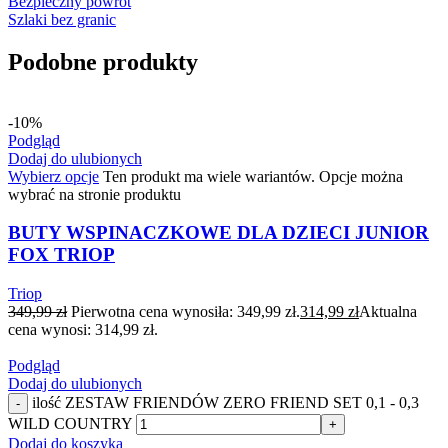
Bezpieczny powrót
Szlaki bez granic
Podobne produkty
-10%
Podgląd
Dodaj do ulubionych
Wybierz opcje
Ten produkt ma wiele wariantów. Opcje można
wybrać na stronie produktu
BUTY WSPINACZKOWE DLA DZIECI JUNIOR
FOX TRIOP
Triop
349,99
zł
Pierwotna cena wynosiła: 349,99 zł.
314,99
zł
Aktualna
cena wynosi: 314,99 zł.
Podgląd
Dodaj do ulubionych
ilość ZESTAW FRIENDÓW ZERO FRIEND SET 0,1 - 0,3
-
WILD COUNTRY
+
Dodaj do koszyka