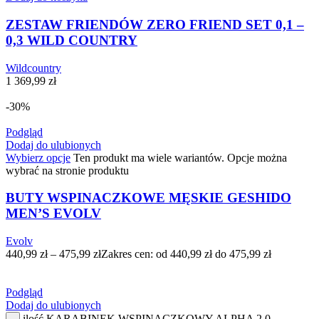
ZESTAW FRIENDÓW ZERO FRIEND SET 0,1 –
0,3 WILD COUNTRY
Wildcountry
1 369,99
zł
-30%
Podgląd
Dodaj do ulubionych
Wybierz opcje
Ten produkt ma wiele wariantów. Opcje można
wybrać na stronie produktu
BUTY WSPINACZKOWE MĘSKIE GESHIDO
MEN’S EVOLV
Evolv
440,99
zł
–
475,99
zł
Zakres cen: od 440,99 zł do 475,99 zł
Podgląd
Dodaj do ulubionych
ilość KARABINEK WSPINACZKOWY ALPHA 2.0