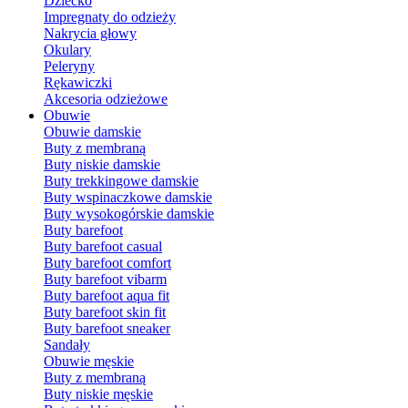
Dziecko
Impregnaty do odzieży
Nakrycia głowy
Okulary
Peleryny
Rękawiczki
Akcesoria odzieżowe
Obuwie
Obuwie damskie
Buty z membraną
Buty niskie damskie
Buty trekkingowe damskie
Buty wspinaczkowe damskie
Buty wysokogórskie damskie
Buty barefoot
Buty barefoot casual
Buty barefoot comfort
Buty barefoot vibarm
Buty barefoot aqua fit
Buty barefoot skin fit
Buty barefoot sneaker
Sandały
Obuwie męskie
Buty z membraną
Buty niskie męskie