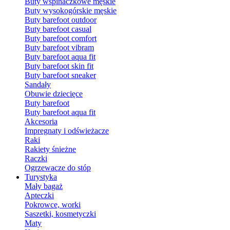
Buty wspinaczkowe męskie
Buty wysokogórskie męskie
Buty barefoot outdoor
Buty barefoot casual
Buty barefoot comfort
Buty barefoot vibram
Buty barefoot aqua fit
Buty barefoot skin fit
Buty barefoot sneaker
Sandały
Obuwie dziecięce
Buty barefoot
Buty barefoot aqua fit
Akcesoria
Impregnaty i odświeżacze
Raki
Rakiety śnieżne
Raczki
Ogrzewacze do stóp
Turystyka
Mały bagaż
Apteczki
Pokrowce, worki
Saszetki, kosmetyczki
Maty