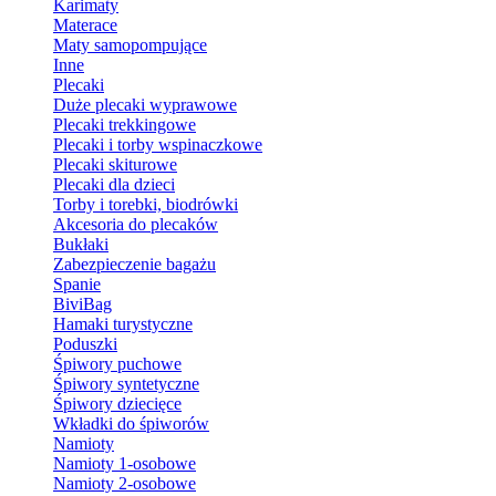
Karimaty
Materace
Maty samopompujące
Inne
Plecaki
Duże plecaki wyprawowe
Plecaki trekkingowe
Plecaki i torby wspinaczkowe
Plecaki skiturowe
Plecaki dla dzieci
Torby i torebki, biodrówki
Akcesoria do plecaków
Bukłaki
Zabezpieczenie bagażu
Spanie
BiviBag
Hamaki turystyczne
Poduszki
Śpiwory puchowe
Śpiwory syntetyczne
Śpiwory dziecięce
Wkładki do śpiworów
Namioty
Namioty 1-osobowe
Namioty 2-osobowe