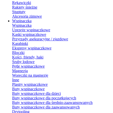
Rękawiczki
Rakiety śnieżne
Stuptuty
Akcesoria zimowe
Wspinaczka
Wspinaczka
Uprzęże wspinaczkowe
Kaski wspinaczkowe
Przyrządy asekuracyjne / zjazdowe
Karabinki
Ekspresy wspinaczkowe
Bloczki
Kości, friendy, haki
Śruby lodowe
Pętle wspinaczkowe
Magnezja
Woreczki na magnezje
Inne
Plastry wspinaczkowe
Buty wspinaczkowe
Buty wspinaczkowe dla dzieci
Buty wspinaczkowe dla początkujących
Buty wspinaczkowe dla średnio-zaawansowanych
Buty wspinaczkowe dla zaawansowanych
Drytooling