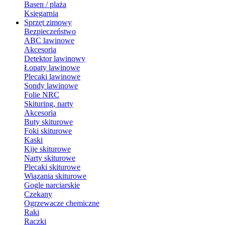
Basen / plaża
Księgarnia
Sprzęt zimowy
Bezpieczeństwo
ABC lawinowe
Akcesoria
Detektor lawinowy
Łopaty lawinowe
Plecaki lawinowe
Sondy lawinowe
Folie NRC
Skituring, narty
Akcesoria
Buty skiturowe
Foki skiturowe
Kaski
Kije skiturowe
Narty skiturowe
Plecaki skiturowe
Wiązania skiturowe
Gogle narciarskie
Czekany
Ogrzewacze chemiczne
Raki
Raczki