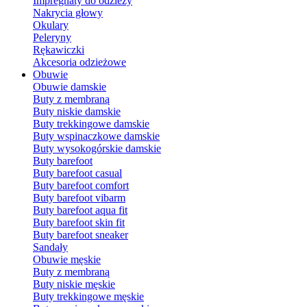
Impregnaty do odzieży
Nakrycia głowy
Okulary
Peleryny
Rękawiczki
Akcesoria odzieżowe
Obuwie
Obuwie damskie
Buty z membraną
Buty niskie damskie
Buty trekkingowe damskie
Buty wspinaczkowe damskie
Buty wysokogórskie damskie
Buty barefoot
Buty barefoot casual
Buty barefoot comfort
Buty barefoot vibarm
Buty barefoot aqua fit
Buty barefoot skin fit
Buty barefoot sneaker
Sandały
Obuwie męskie
Buty z membraną
Buty niskie męskie
Buty trekkingowe męskie