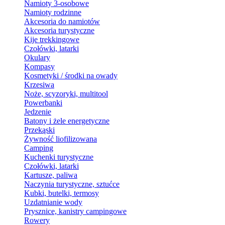
Namioty 3-osobowe
Namioty rodzinne
Akcesoria do namiotów
Akcesoria turystyczne
Kije trekkingowe
Czołówki, latarki
Okulary
Kompasy
Kosmetyki / środki na owady
Krzesiwa
Noże, scyzoryki, multitool
Powerbanki
Jedzenie
Batony i żele energetyczne
Przekąski
Żywność liofilizowana
Camping
Kuchenki turystyczne
Czołówki, latarki
Kartusze, paliwa
Naczynia turystyczne, sztućce
Kubki, butelki, termosy
Uzdatnianie wody
Prysznice, kanistry campingowe
Rowery