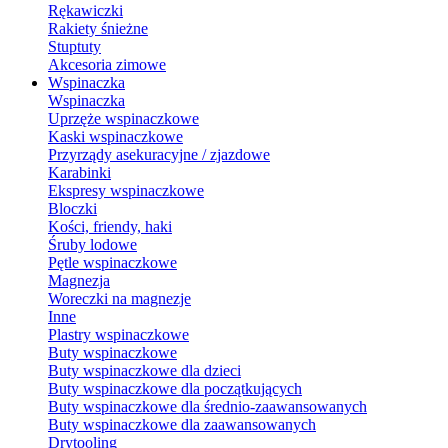
Rękawiczki
Rakiety śnieżne
Stuptuty
Akcesoria zimowe
Wspinaczka
Wspinaczka
Uprzęże wspinaczkowe
Kaski wspinaczkowe
Przyrządy asekuracyjne / zjazdowe
Karabinki
Ekspresy wspinaczkowe
Bloczki
Kości, friendy, haki
Śruby lodowe
Pętle wspinaczkowe
Magnezja
Woreczki na magnezje
Inne
Plastry wspinaczkowe
Buty wspinaczkowe
Buty wspinaczkowe dla dzieci
Buty wspinaczkowe dla początkujących
Buty wspinaczkowe dla średnio-zaawansowanych
Buty wspinaczkowe dla zaawansowanych
Drytooling