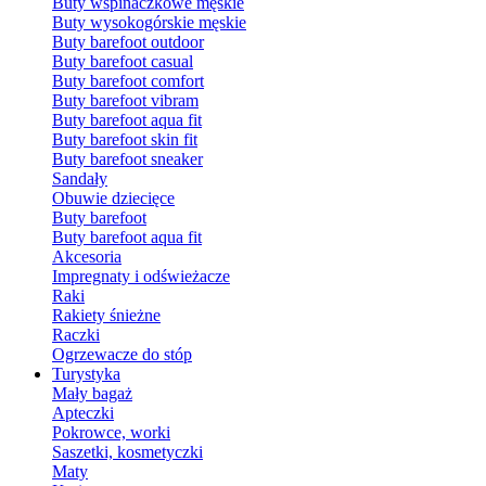
Buty wspinaczkowe męskie
Buty wysokogórskie męskie
Buty barefoot outdoor
Buty barefoot casual
Buty barefoot comfort
Buty barefoot vibram
Buty barefoot aqua fit
Buty barefoot skin fit
Buty barefoot sneaker
Sandały
Obuwie dziecięce
Buty barefoot
Buty barefoot aqua fit
Akcesoria
Impregnaty i odświeżacze
Raki
Rakiety śnieżne
Raczki
Ogrzewacze do stóp
Turystyka
Mały bagaż
Apteczki
Pokrowce, worki
Saszetki, kosmetyczki
Maty