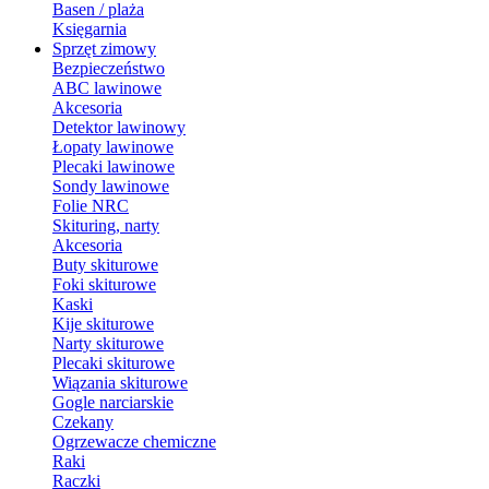
Basen / plaża
Księgarnia
Sprzęt zimowy
Bezpieczeństwo
ABC lawinowe
Akcesoria
Detektor lawinowy
Łopaty lawinowe
Plecaki lawinowe
Sondy lawinowe
Folie NRC
Skituring, narty
Akcesoria
Buty skiturowe
Foki skiturowe
Kaski
Kije skiturowe
Narty skiturowe
Plecaki skiturowe
Wiązania skiturowe
Gogle narciarskie
Czekany
Ogrzewacze chemiczne
Raki
Raczki