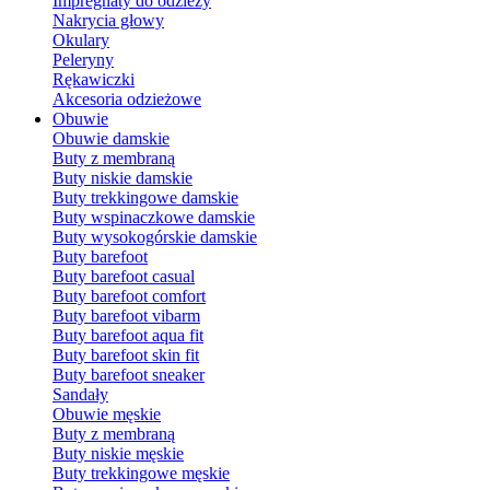
Impregnaty do odzieży
Nakrycia głowy
Okulary
Peleryny
Rękawiczki
Akcesoria odzieżowe
Obuwie
Obuwie damskie
Buty z membraną
Buty niskie damskie
Buty trekkingowe damskie
Buty wspinaczkowe damskie
Buty wysokogórskie damskie
Buty barefoot
Buty barefoot casual
Buty barefoot comfort
Buty barefoot vibarm
Buty barefoot aqua fit
Buty barefoot skin fit
Buty barefoot sneaker
Sandały
Obuwie męskie
Buty z membraną
Buty niskie męskie
Buty trekkingowe męskie