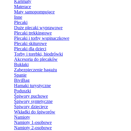
Karimaty
Materace
Maty samopompujące
Inne
Plecaki
Duże plecaki wyprawowe
Plecaki trekkingowe
Plecaki i torby wspinaczkowe
Plecaki skiturowe
Plecaki dla dzieci
Torby i torebki, biodrówki
Akcesoria do plecaków
Bukłaki
Zabezpieczenie bagażu
Spanie
BiviBag
Hamaki turystyczne
Poduszki
Śpiwory puchowe
Śpiwory syntetyczne
Śpiwory dziecięce
Wkładki do śpiworów
Namioty
Namioty 1-osobowe
Namioty 2-osobowe