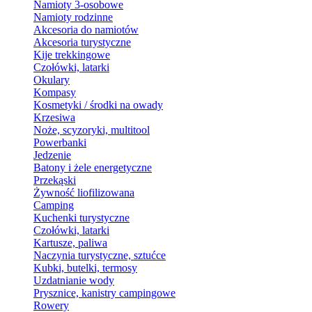
Namioty 3-osobowe
Namioty rodzinne
Akcesoria do namiotów
Akcesoria turystyczne
Kije trekkingowe
Czołówki, latarki
Okulary
Kompasy
Kosmetyki / środki na owady
Krzesiwa
Noże, scyzoryki, multitool
Powerbanki
Jedzenie
Batony i żele energetyczne
Przekąski
Żywność liofilizowana
Camping
Kuchenki turystyczne
Czołówki, latarki
Kartusze, paliwa
Naczynia turystyczne, sztućce
Kubki, butelki, termosy
Uzdatnianie wody
Prysznice, kanistry campingowe
Rowery