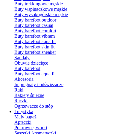
Buty trekkingowe męskie
Buty wspinaczkowe męskie
Buty wysokogórskie męskie
Buty barefoot outdoor
Buty barefoot casual
Buty barefoot comfort
Buty barefoot vibram
Buty barefoot aqua fit
Buty barefoot skin fit
Buty barefoot sneaker
Sandały
Obuwie dziecięce
Buty barefoot
Buty barefoot aqua fit
Akcesoria
Impregnaty i odświeżacze
Raki
Rakiety śnieżne
Raczki
Ogrzewacze do stóp
Turystyka
Mały bagaż
Apteczki
Pokrowce, worki
Saszetki, kosmetyczki