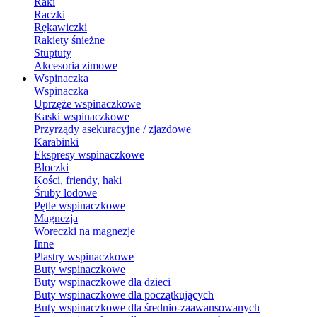
Raki
Raczki
Rękawiczki
Rakiety śnieżne
Stuptuty
Akcesoria zimowe
Wspinaczka
Wspinaczka
Uprzęże wspinaczkowe
Kaski wspinaczkowe
Przyrządy asekuracyjne / zjazdowe
Karabinki
Ekspresy wspinaczkowe
Bloczki
Kości, friendy, haki
Śruby lodowe
Pętle wspinaczkowe
Magnezja
Woreczki na magnezje
Inne
Plastry wspinaczkowe
Buty wspinaczkowe
Buty wspinaczkowe dla dzieci
Buty wspinaczkowe dla początkujących
Buty wspinaczkowe dla średnio-zaawansowanych