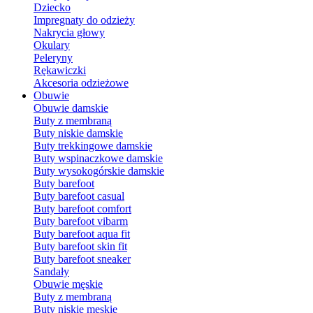
Dziecko
Impregnaty do odzieży
Nakrycia głowy
Okulary
Peleryny
Rękawiczki
Akcesoria odzieżowe
Obuwie
Obuwie damskie
Buty z membraną
Buty niskie damskie
Buty trekkingowe damskie
Buty wspinaczkowe damskie
Buty wysokogórskie damskie
Buty barefoot
Buty barefoot casual
Buty barefoot comfort
Buty barefoot vibarm
Buty barefoot aqua fit
Buty barefoot skin fit
Buty barefoot sneaker
Sandały
Obuwie męskie
Buty z membraną
Buty niskie męskie