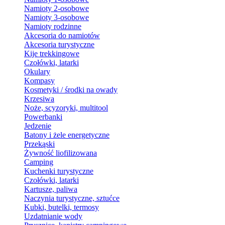
Namioty 2-osobowe
Namioty 3-osobowe
Namioty rodzinne
Akcesoria do namiotów
Akcesoria turystyczne
Kije trekkingowe
Czołówki, latarki
Okulary
Kompasy
Kosmetyki / środki na owady
Krzesiwa
Noże, scyzoryki, multitool
Powerbanki
Jedzenie
Batony i żele energetyczne
Przekąski
Żywność liofilizowana
Camping
Kuchenki turystyczne
Czołówki, latarki
Kartusze, paliwa
Naczynia turystyczne, sztućce
Kubki, butelki, termosy
Uzdatnianie wody