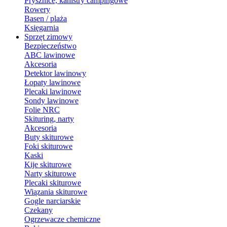
Prysznice, kanistry campingowe
Rowery
Basen / plaża
Księgarnia
Sprzęt zimowy
Bezpieczeństwo
ABC lawinowe
Akcesoria
Detektor lawinowy
Łopaty lawinowe
Plecaki lawinowe
Sondy lawinowe
Folie NRC
Skituring, narty
Akcesoria
Buty skiturowe
Foki skiturowe
Kaski
Kije skiturowe
Narty skiturowe
Plecaki skiturowe
Wiązania skiturowe
Gogle narciarskie
Czekany
Ogrzewacze chemiczne