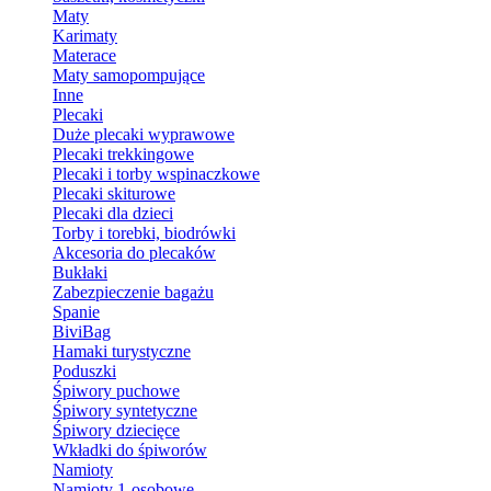
Maty
Karimaty
Materace
Maty samopompujące
Inne
Plecaki
Duże plecaki wyprawowe
Plecaki trekkingowe
Plecaki i torby wspinaczkowe
Plecaki skiturowe
Plecaki dla dzieci
Torby i torebki, biodrówki
Akcesoria do plecaków
Bukłaki
Zabezpieczenie bagażu
Spanie
BiviBag
Hamaki turystyczne
Poduszki
Śpiwory puchowe
Śpiwory syntetyczne
Śpiwory dziecięce
Wkładki do śpiworów
Namioty
Namioty 1-osobowe