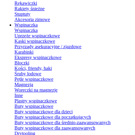
Rękawiczki
Rakiety śnieżne
Stuptuty
Akcesoria zimowe
Wspinaczka
Wspinaczka
Uprzęże wspinaczkowe
Kaski wspinaczkowe
Przyrządy asekuracyjne / zjazdowe
Karabinki
Ekspresy wspinaczkowe
Bloczki
Kości, friendy, haki
Śruby lodowe
Pętle wspinaczkowe
Magnezja
Woreczki na magnezje
Inne
Plastry wspinaczkowe
Buty wspinaczkowe
Buty wspinaczkowe dla dzieci
Buty wspinaczkowe dla początkujących
Buty wspinaczkowe dla średnio-zaawansowanych
Buty wspinaczkowe dla zaawansowanych
Drytooling