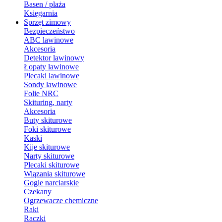
Basen / plaża
Księgarnia
Sprzęt zimowy
Bezpieczeństwo
ABC lawinowe
Akcesoria
Detektor lawinowy
Łopaty lawinowe
Plecaki lawinowe
Sondy lawinowe
Folie NRC
Skituring, narty
Akcesoria
Buty skiturowe
Foki skiturowe
Kaski
Kije skiturowe
Narty skiturowe
Plecaki skiturowe
Wiązania skiturowe
Gogle narciarskie
Czekany
Ogrzewacze chemiczne
Raki
Raczki