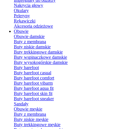
Impregnaty do odzieży
Nakrycia głowy
Okulary
Peleryny
Rękawiczki
Akcesoria odzieżowe
Obuwie
Obuwie damskie
Buty z membraną
Buty niskie damskie
Buty trekkingowe damskie
Buty wspinaczkowe damskie
Buty wysokogórskie damskie
Buty barefoot
Buty barefoot casual
Buty barefoot comfort
Buty barefoot vibarm
Buty barefoot aqua fit
Buty barefoot skin fit
Buty barefoot sneaker
Sandały
Obuwie męskie
Buty z membraną
Buty niskie męskie
Buty trekkingowe męskie