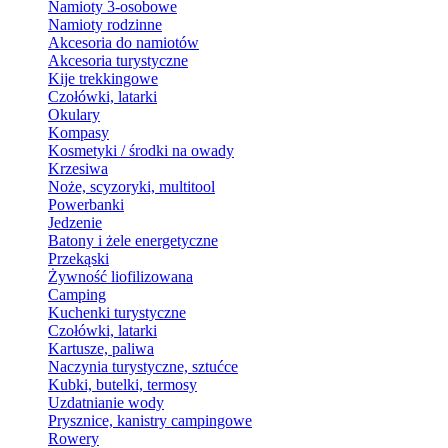
Namioty 3-osobowe
Namioty rodzinne
Akcesoria do namiotów
Akcesoria turystyczne
Kije trekkingowe
Czołówki, latarki
Okulary
Kompasy
Kosmetyki / środki na owady
Krzesiwa
Noże, scyzoryki, multitool
Powerbanki
Jedzenie
Batony i żele energetyczne
Przekąski
Żywność liofilizowana
Camping
Kuchenki turystyczne
Czołówki, latarki
Kartusze, paliwa
Naczynia turystyczne, sztućce
Kubki, butelki, termosy
Uzdatnianie wody
Prysznice, kanistry campingowe
Rowery