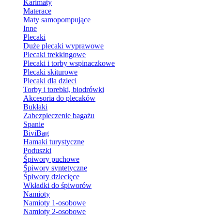
Karimaty
Materace
Maty samopompujące
Inne
Plecaki
Duże plecaki wyprawowe
Plecaki trekkingowe
Plecaki i torby wspinaczkowe
Plecaki skiturowe
Plecaki dla dzieci
Torby i torebki, biodrówki
Akcesoria do plecaków
Bukłaki
Zabezpieczenie bagażu
Spanie
BiviBag
Hamaki turystyczne
Poduszki
Śpiwory puchowe
Śpiwory syntetyczne
Śpiwory dziecięce
Wkładki do śpiworów
Namioty
Namioty 1-osobowe
Namioty 2-osobowe