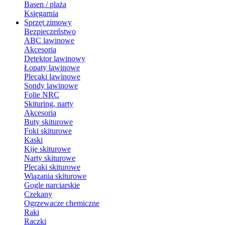
Basen / plaża
Księgarnia
Sprzęt zimowy
Bezpieczeństwo
ABC lawinowe
Akcesoria
Detektor lawinowy
Łopaty lawinowe
Plecaki lawinowe
Sondy lawinowe
Folie NRC
Skituring, narty
Akcesoria
Buty skiturowe
Foki skiturowe
Kaski
Kije skiturowe
Narty skiturowe
Plecaki skiturowe
Wiązania skiturowe
Gogle narciarskie
Czekany
Ogrzewacze chemiczne
Raki
Raczki