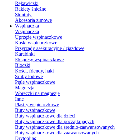
Rękawiczki
Rakiety śnieżne
Stuptuty
Akcesoria zimowe
Wspinaczka
Wspinaczka
Uprzęże wspinaczkowe
Kaski wspinaczkowe
Przyrządy asekuracyjne / zjazdowe
Karabinki
Ekspresy wspinaczkowe
Bloczki
Kości, friendy, haki
Śruby lodowe
Pętle wspinaczkowe
Magnezja
Woreczki na magnezje
Inne
Plastry wspinaczkowe
Buty wspinaczkowe
Buty wspinaczkowe dla dzieci
Buty wspinaczkowe dla początkujących
Buty wspinaczkowe dla średnio-zaawansowanych
Buty wspinaczkowe dla zaawansowanych
Drytooling