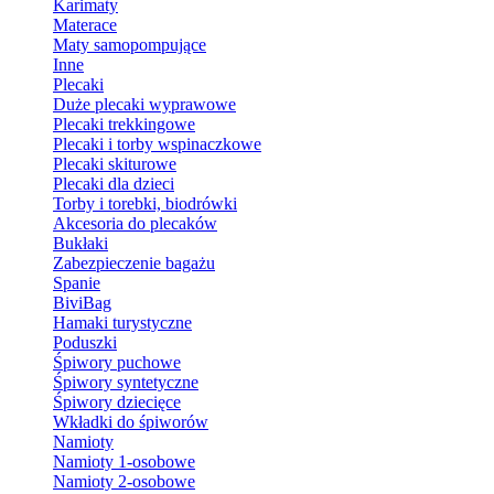
Karimaty
Materace
Maty samopompujące
Inne
Plecaki
Duże plecaki wyprawowe
Plecaki trekkingowe
Plecaki i torby wspinaczkowe
Plecaki skiturowe
Plecaki dla dzieci
Torby i torebki, biodrówki
Akcesoria do plecaków
Bukłaki
Zabezpieczenie bagażu
Spanie
BiviBag
Hamaki turystyczne
Poduszki
Śpiwory puchowe
Śpiwory syntetyczne
Śpiwory dziecięce
Wkładki do śpiworów
Namioty
Namioty 1-osobowe
Namioty 2-osobowe