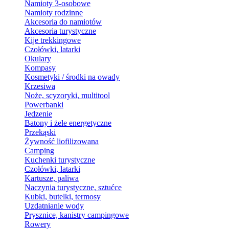
Namioty 3-osobowe
Namioty rodzinne
Akcesoria do namiotów
Akcesoria turystyczne
Kije trekkingowe
Czołówki, latarki
Okulary
Kompasy
Kosmetyki / środki na owady
Krzesiwa
Noże, scyzoryki, multitool
Powerbanki
Jedzenie
Batony i żele energetyczne
Przekąski
Żywność liofilizowana
Camping
Kuchenki turystyczne
Czołówki, latarki
Kartusze, paliwa
Naczynia turystyczne, sztućce
Kubki, butelki, termosy
Uzdatnianie wody
Prysznice, kanistry campingowe
Rowery