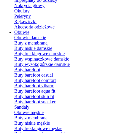
Impregnaty do odzieży
Nakrycia głowy
Okulary
Peleryny
Rękawiczki
Akcesoria odzieżowe
Obuwie
Obuwie damskie
Buty z membraną
Buty niskie damskie
Buty trekkingowe damskie
Buty wspinaczkowe damskie
Buty wysokogórskie damskie
Buty barefoot
Buty barefoot casual
Buty barefoot comfort
Buty barefoot vibarm
Buty barefoot aqua fit
Buty barefoot skin fit
Buty barefoot sneaker
Sandały
Obuwie męskie
Buty z membraną
Buty niskie męskie
Buty trekkingowe męskie