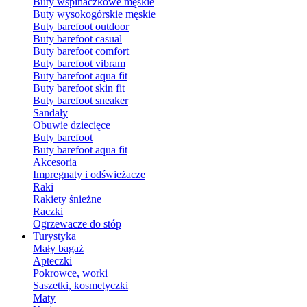
Buty wspinaczkowe męskie
Buty wysokogórskie męskie
Buty barefoot outdoor
Buty barefoot casual
Buty barefoot comfort
Buty barefoot vibram
Buty barefoot aqua fit
Buty barefoot skin fit
Buty barefoot sneaker
Sandały
Obuwie dziecięce
Buty barefoot
Buty barefoot aqua fit
Akcesoria
Impregnaty i odświeżacze
Raki
Rakiety śnieżne
Raczki
Ogrzewacze do stóp
Turystyka
Mały bagaż
Apteczki
Pokrowce, worki
Saszetki, kosmetyczki
Maty