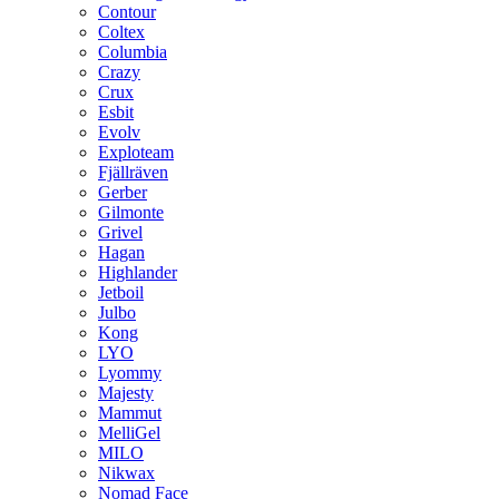
Contour
Coltex
Columbia
Crazy
Crux
Esbit
Evolv
Exploteam
Fjällräven
Gerber
Gilmonte
Grivel
Hagan
Highlander
Jetboil
Julbo
Kong
LYO
Lyommy
Majesty
Mammut
MelliGel
MILO
Nikwax
Nomad Face