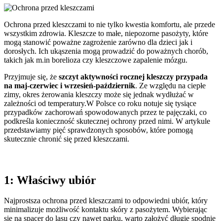
Ochrona przed kleszczami to nie tylko kwestia komfortu, ale przede
wszystkim zdrowia. Kleszcze to małe, niepozorne pasożyty, które
mogą stanowić poważne zagrożenie zarówno dla dzieci jak i
dorosłych. Ich ukąszenia mogą prowadzić do poważnych chorób,
takich jak m.in borelioza czy kleszczowe zapalenie mózgu.
Przyjmuje się, że
szczyt aktywności rocznej kleszczy przypada
na maj-czerwiec i wrzesień-październik
. Ze względu na ciepłe
zimy, okres żerowania kleszczy może się jednak wydłużać w
zależności od temperatury.W Polsce co roku notuje się tysiące
przypadków zachorowań spowodowanych przez te pajęczaki, co
podkreśla konieczność skutecznej ochrony przed nimi. W artykule
przedstawiamy pięć sprawdzonych sposobów, które pomogą
skutecznie chronić się przed kleszczami.
1: Właściwy ubiór
Najprostsza ochrona przed kleszczami to odpowiedni ubiór, który
minimalizuje możliwość kontaktu skóry z pasożytem. Wybierając
się na spacer do lasu czy nawet parku, warto założyć długie spodnie