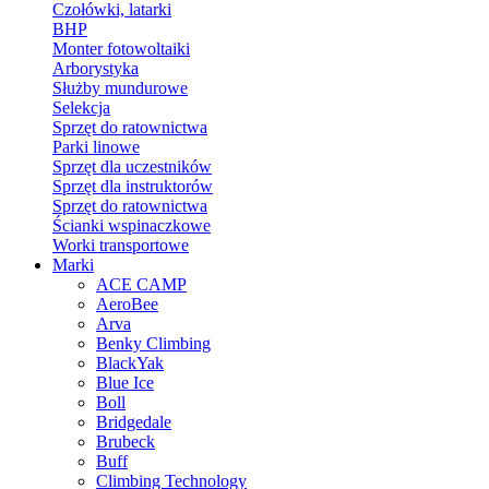
Czołówki, latarki
BHP
Monter fotowoltaiki
Arborystyka
Służby mundurowe
Selekcja
Sprzęt do ratownictwa
Parki linowe
Sprzęt dla uczestników
Sprzęt dla instruktorów
Sprzęt do ratownictwa
Ścianki wspinaczkowe
Worki transportowe
Marki
ACE CAMP
AeroBee
Arva
Benky Climbing
BlackYak
Blue Ice
Boll
Bridgedale
Brubeck
Buff
Climbing Technology