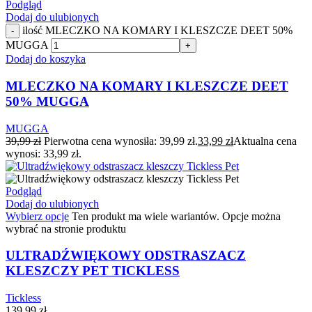
Podgląd
Dodaj do ulubionych
ilość MLECZKO NA KOMARY I KLESZCZE DEET 50%
-
MUGGA
+
Dodaj do koszyka
MLECZKO NA KOMARY I KLESZCZE DEET
50% MUGGA
MUGGA
39,99
zł
Pierwotna cena wynosiła: 39,99 zł.
33,99
zł
Aktualna cena
wynosi: 33,99 zł.
Podgląd
Dodaj do ulubionych
Wybierz opcje
Ten produkt ma wiele wariantów. Opcje można
wybrać na stronie produktu
ULTRADŹWIĘKOWY ODSTRASZACZ
KLESZCZY PET TICKLESS
Tickless
139,99
zł