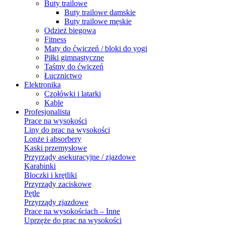
Buty trailowe
Buty trailowe damskie
Buty trailowe męskie
Odzież biegowa
Fitness
Maty do ćwiczeń / bloki do yogi
Piłki gimnastyczne
Taśmy do ćwiczeń
Łucznictwo
Elektronika
Czołówki i latarki
Kable
Profesjonalista
Prace na wysokości
Liny do prac na wysokości
Lonże i absorbery
Kaski przemysłowe
Przyrządy asekuracyjne / zjazdowe
Karabinki
Bloczki i krętliki
Przyrządy zaciskowe
Pętle
Przyrządy zjazdowe
Prace na wysokościach – Inne
Uprzęże do prac na wysokości