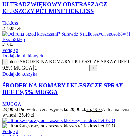
ULTRADŹWIĘKOWY ODSTRASZACZ
KLESZCZY PET MINI TICKLESS
Tickless
219,99
zł
-15%
Podgląd
Dodaj do ulubionych
ilość ŚRODEK NA KOMARY I KLESZCZE SPRAY DEET
-
9,5% MUGGA
+
Dodaj do koszyka
ŚRODEK NA KOMARY I KLESZCZE SPRAY
DEET 9,5% MUGGA
MUGGA
29,99
zł
Pierwotna cena wynosiła: 29,99 zł.
25,49
zł
Aktualna cena
wynosi: 25,49 zł.
Podgląd