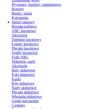
Uzdatnianie wody
Prysznice, kanistry campingowe
Rowery
Basen / plaża
Księgarnia
Sprzęt zimowy
Bezpieczeństwo
ABC lawinowe
Akcesoria
Detektor lawinowy
Łopaty lawinowe
Plecaki lawinowe
Sondy lawinowe
Folie NRC
Skituring, narty
Akcesoria
Buty skiturowe
Foki skiturowe
Kaski
Kije skiturowe
Narty skiturowe
Plecaki skiturowe
Wiązania skiturowe
Gogle narciarskie
Czekany