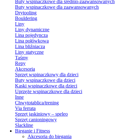
Buty wspinaczkowe dla średnio-zaawansowanych
Buty wspinaczkowe dla zaawansowanych
Drytooling
Bouldering
Liny
Liny dynamiczne
Lina pojedyncza
Lina połówkowa
Lina bliźniacza
Liny statyczne
Taśmy
Repy
Akcesoria
Sprzęt wspinaczkowy dla dzieci
Buty wspinaczkowe dla dzieci
Kaski wspinaczkowe dla dzieci
Uprzęże wspinaczkowe dla dzieci
Inne
Chwytotablica/trening
Via ferrata
Sprzęt jaskiniowy – speleo
Sprzęt canioningowy
Slackline
Bieganie i Fitness
Akcesoria do biegania