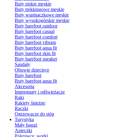
Buty niskie męskie
Buty trekkingowe męskie
Buty wspinaczkowe męskie
Buty wysokogórskie męskie
Buty barefoot outdoor
Buty barefoot casual
Buty barefoot comfort
Buty barefoot vibram
Buty barefoot aqua fit
Buty barefoot skin fit
Buty barefoot sneaker
Sandały
Obuwie dziecięce
Buty barefoot
Buty barefoot aqua fit
Akcesoria
Impregnaty i odświeżacze
Raki
Rakiety śnieżne
Raczki
Ogrzewacze do stóp
Turystyka
Mały bagaż
Apteczki
Pokrowce, worki