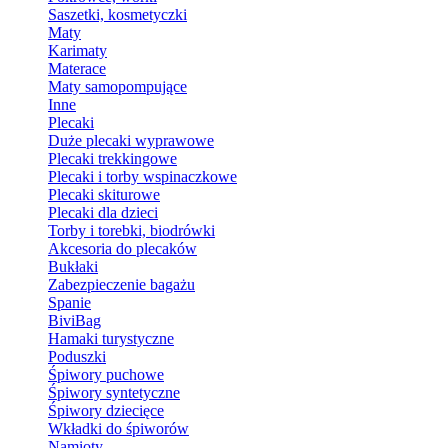
Saszetki, kosmetyczki
Maty
Karimaty
Materace
Maty samopompujące
Inne
Plecaki
Duże plecaki wyprawowe
Plecaki trekkingowe
Plecaki i torby wspinaczkowe
Plecaki skiturowe
Plecaki dla dzieci
Torby i torebki, biodrówki
Akcesoria do plecaków
Bukłaki
Zabezpieczenie bagażu
Spanie
BiviBag
Hamaki turystyczne
Poduszki
Śpiwory puchowe
Śpiwory syntetyczne
Śpiwory dziecięce
Wkładki do śpiworów
Namioty