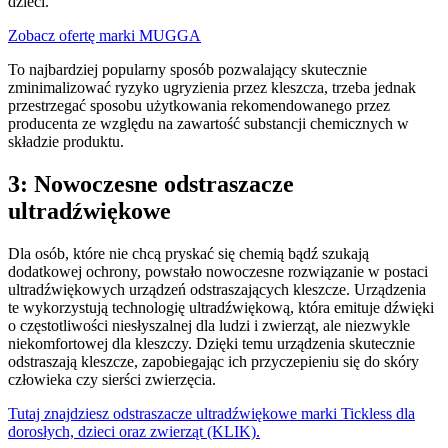
dzieci.
Zobacz ofertę marki MUGGA
To najbardziej popularny sposób pozwalający skutecznie
zminimalizować ryzyko ugryzienia przez kleszcza, trzeba jednak
przestrzegać sposobu użytkowania rekomendowanego przez
producenta ze względu na zawartość substancji chemicznych w
składzie produktu.
3: Nowoczesne odstraszacze
ultradźwiękowe
Dla osób, które nie chcą pryskać się chemią bądź szukają
dodatkowej ochrony, powstało nowoczesne rozwiązanie w postaci
ultradźwiękowych urządzeń odstraszających kleszcze. Urządzenia
te wykorzystują technologię ultradźwiękową, która emituje dźwięki
o częstotliwości niesłyszalnej dla ludzi i zwierząt, ale niezwykle
niekomfortowej dla kleszczy. Dzięki temu urządzenia skutecznie
odstraszają kleszcze, zapobiegając ich przyczepieniu się do skóry
człowieka czy sierści zwierzęcia.
Tutaj znajdziesz odstraszacze ultradźwiękowe marki Tickless dla
dorosłych, dzieci oraz zwierząt (KLIK).