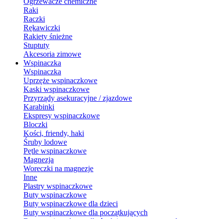
Ogrzewacze chemiczne
Raki
Raczki
Rękawiczki
Rakiety śnieżne
Stuptuty
Akcesoria zimowe
Wspinaczka
Wspinaczka
Uprzęże wspinaczkowe
Kaski wspinaczkowe
Przyrządy asekuracyjne / zjazdowe
Karabinki
Ekspresy wspinaczkowe
Bloczki
Kości, friendy, haki
Śruby lodowe
Pętle wspinaczkowe
Magnezja
Woreczki na magnezje
Inne
Plastry wspinaczkowe
Buty wspinaczkowe
Buty wspinaczkowe dla dzieci
Buty wspinaczkowe dla początkujących