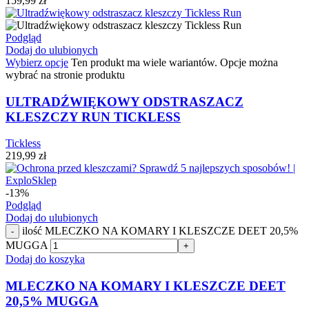
159,99
zł
Podgląd
Dodaj do ulubionych
Wybierz opcje
Ten produkt ma wiele wariantów. Opcje można
wybrać na stronie produktu
ULTRADŹWIĘKOWY ODSTRASZACZ
KLESZCZY RUN TICKLESS
Tickless
219,99
zł
-13%
Podgląd
Dodaj do ulubionych
ilość MLECZKO NA KOMARY I KLESZCZE DEET 20,5%
-
MUGGA
+
Dodaj do koszyka
MLECZKO NA KOMARY I KLESZCZE DEET
20,5% MUGGA