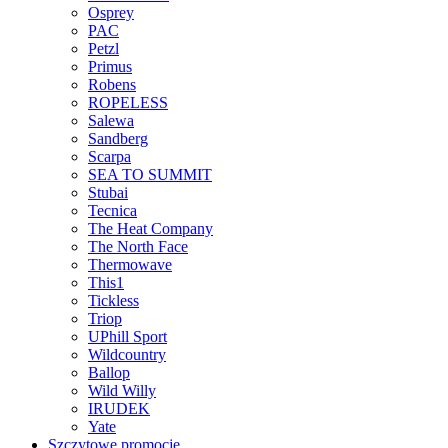
Osprey
PAC
Petzl
Primus
Robens
ROPELESS
Salewa
Sandberg
Scarpa
SEA TO SUMMIT
Stubai
Tecnica
The Heat Company
The North Face
Thermowave
This1
Tickless
Triop
UPhill Sport
Wildcountry
Ballop
Wild Willy
IRUDEK
Yate
Szczytowe promocje