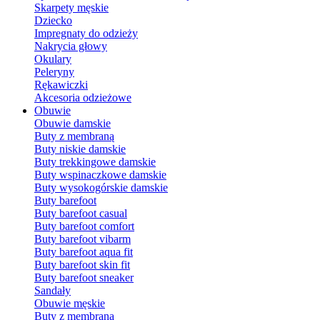
Skarpety męskie
Dziecko
Impregnaty do odzieży
Nakrycia głowy
Okulary
Peleryny
Rękawiczki
Akcesoria odzieżowe
Obuwie
Obuwie damskie
Buty z membraną
Buty niskie damskie
Buty trekkingowe damskie
Buty wspinaczkowe damskie
Buty wysokogórskie damskie
Buty barefoot
Buty barefoot casual
Buty barefoot comfort
Buty barefoot vibarm
Buty barefoot aqua fit
Buty barefoot skin fit
Buty barefoot sneaker
Sandały
Obuwie męskie
Buty z membraną