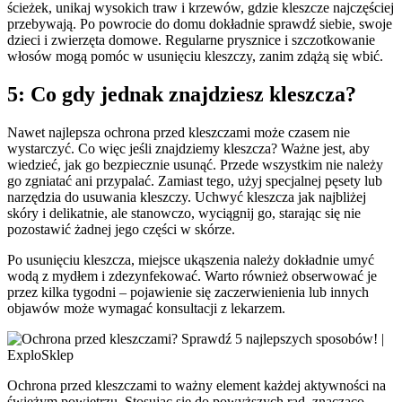
ścieżek, unikaj wysokich traw i krzewów, gdzie kleszcze najczęściej
przebywają. Po powrocie do domu dokładnie sprawdź siebie, swoje
dzieci i zwierzęta domowe. Regularne prysznice i szczotkowanie
włosów mogą pomóc w usunięciu kleszczy, zanim zdążą się wbić.
5: Co gdy jednak znajdziesz kleszcza?
Nawet najlepsza ochrona przed kleszczami może czasem nie
wystarczyć. Co więc jeśli znajdziemy kleszcza? Ważne jest, aby
wiedzieć, jak go bezpiecznie usunąć. Przede wszystkim nie należy
go zgniatać ani przypalać. Zamiast tego, użyj specjalnej pęsety lub
narzędzia do usuwania kleszczy. Uchwyć kleszcza jak najbliżej
skóry i delikatnie, ale stanowczo, wyciągnij go, starając się nie
pozostawić żadnej jego części w skórze.
Po usunięciu kleszcza, miejsce ukąszenia należy dokładnie umyć
wodą z mydłem i zdezynfekować. Warto również obserwować je
przez kilka tygodni – pojawienie się zaczerwienienia lub innych
objawów może wymagać konsultacji z lekarzem.
Ochrona przed kleszczami to ważny element każdej aktywności na
świeżym powietrzu. Stosując się do powyższych rad, znacząco