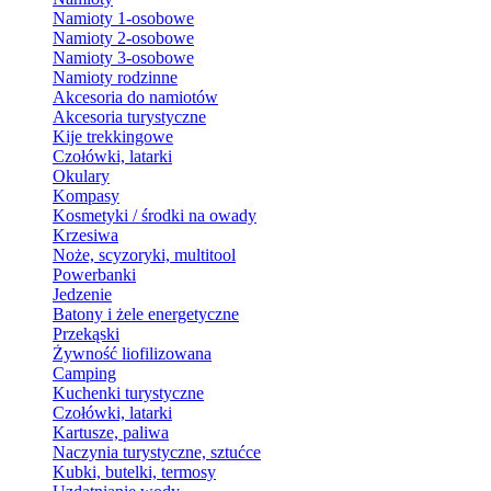
Namioty 1-osobowe
Namioty 2-osobowe
Namioty 3-osobowe
Namioty rodzinne
Akcesoria do namiotów
Akcesoria turystyczne
Kije trekkingowe
Czołówki, latarki
Okulary
Kompasy
Kosmetyki / środki na owady
Krzesiwa
Noże, scyzoryki, multitool
Powerbanki
Jedzenie
Batony i żele energetyczne
Przekąski
Żywność liofilizowana
Camping
Kuchenki turystyczne
Czołówki, latarki
Kartusze, paliwa
Naczynia turystyczne, sztućce
Kubki, butelki, termosy