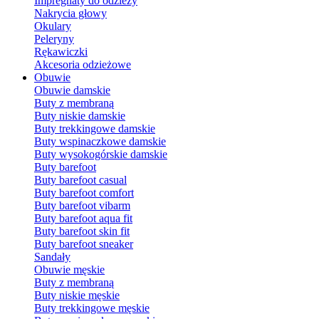
Impregnaty do odzieży
Nakrycia głowy
Okulary
Peleryny
Rękawiczki
Akcesoria odzieżowe
Obuwie
Obuwie damskie
Buty z membraną
Buty niskie damskie
Buty trekkingowe damskie
Buty wspinaczkowe damskie
Buty wysokogórskie damskie
Buty barefoot
Buty barefoot casual
Buty barefoot comfort
Buty barefoot vibarm
Buty barefoot aqua fit
Buty barefoot skin fit
Buty barefoot sneaker
Sandały
Obuwie męskie
Buty z membraną
Buty niskie męskie
Buty trekkingowe męskie