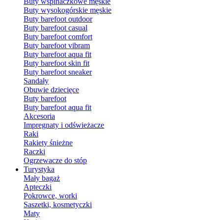
Buty wspinaczkowe męskie
Buty wysokogórskie męskie
Buty barefoot outdoor
Buty barefoot casual
Buty barefoot comfort
Buty barefoot vibram
Buty barefoot aqua fit
Buty barefoot skin fit
Buty barefoot sneaker
Sandały
Obuwie dziecięce
Buty barefoot
Buty barefoot aqua fit
Akcesoria
Impregnaty i odświeżacze
Raki
Rakiety śnieżne
Raczki
Ogrzewacze do stóp
Turystyka
Mały bagaż
Apteczki
Pokrowce, worki
Saszetki, kosmetyczki
Maty