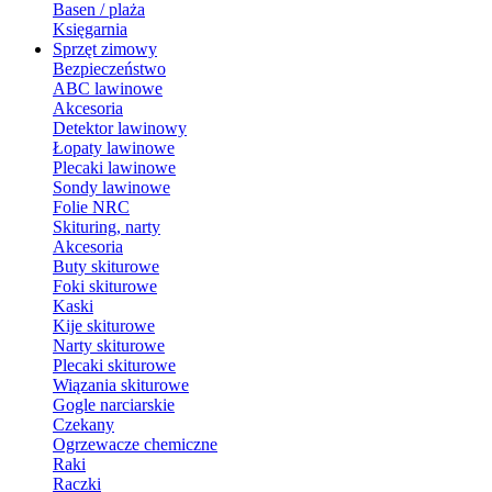
Basen / plaża
Księgarnia
Sprzęt zimowy
Bezpieczeństwo
ABC lawinowe
Akcesoria
Detektor lawinowy
Łopaty lawinowe
Plecaki lawinowe
Sondy lawinowe
Folie NRC
Skituring, narty
Akcesoria
Buty skiturowe
Foki skiturowe
Kaski
Kije skiturowe
Narty skiturowe
Plecaki skiturowe
Wiązania skiturowe
Gogle narciarskie
Czekany
Ogrzewacze chemiczne
Raki
Raczki