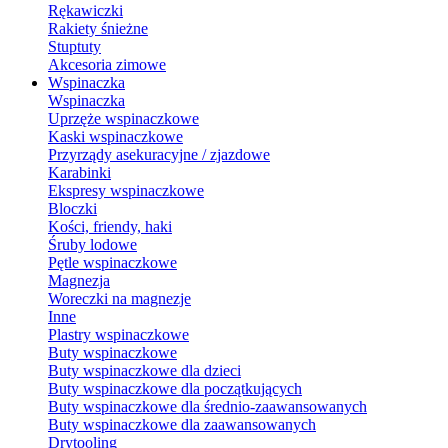
Rękawiczki
Rakiety śnieżne
Stuptuty
Akcesoria zimowe
Wspinaczka
Wspinaczka
Uprzęże wspinaczkowe
Kaski wspinaczkowe
Przyrządy asekuracyjne / zjazdowe
Karabinki
Ekspresy wspinaczkowe
Bloczki
Kości, friendy, haki
Śruby lodowe
Pętle wspinaczkowe
Magnezja
Woreczki na magnezje
Inne
Plastry wspinaczkowe
Buty wspinaczkowe
Buty wspinaczkowe dla dzieci
Buty wspinaczkowe dla początkujących
Buty wspinaczkowe dla średnio-zaawansowanych
Buty wspinaczkowe dla zaawansowanych
Drytooling